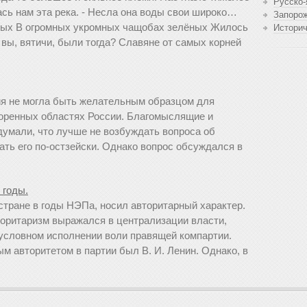
Русско-
сь нам эта река. - Несла она воды свои широко…
Запоро
ных В огромных укромных чащобах зелёных Жилось
Истори
е вы, вятичи, были тогда? Славяне от самых корней
ия не могла быть желательным образцом для
коренных областях России. Благомыслящие и
умали, что лучше не возбуждать вопроса об
ать его по-остзейски. Однако вопрос обсуждался в
 годы.
тране в годы НЭПа, носил авторитарный характер.
торитаризм выражался в централизации власти,
условном исполнении воли правящей компартии.
 авторитетом в партии был В. И. Ленин. Однако, в