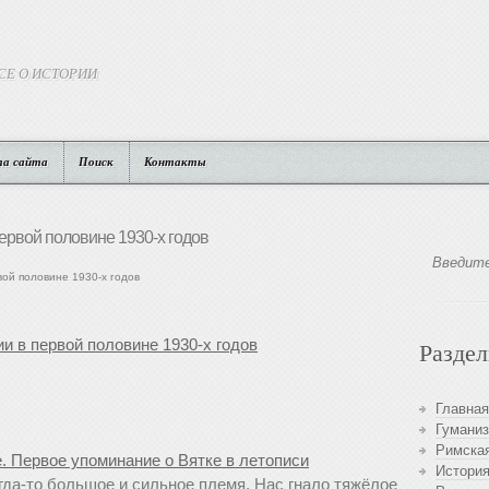
СЕ О ИСТОРИИ
та сайта
Поиск
Контакты
ервой половине 1930-х годов
ой половине 1930-х годов
и в первой половине 1930-х годов
Разде
Главная
Гуманиз
Римская
. Первое упоминание о Вятке в летописи
История
огда-то большое и сильное племя. Нас гнало тяжёлое