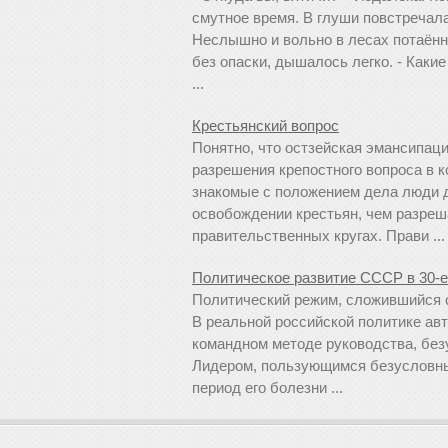
смутное время. В глуши повстречала
Неслышно и вольно в лесах потаён
без опаски, дышалось легко. - Каки
...
Крестьянский вопрос
Понятно, что остзейская эмансипац
разрешения крепостного вопроса в 
знакомые с положением дела люди д
освобождении крестьян, чем разреш
правительственных кругах. Прави ...
Политическое развитие СССР в 30-е
Политический режим, сложившийся с
В реальной российской политике ав
командном методе руководства, без
Лидером, пользующимся безусловным
период его болезни ...