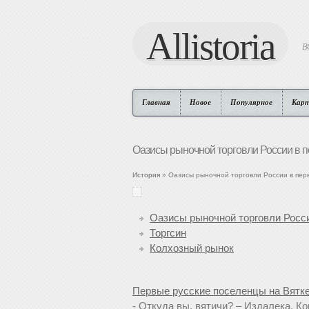
Allistoria
В
Главная
Новое
Популярное
Кар
Оазисы рыночной торговли России в п
История
» Оазисы рыночной торговли России в перв
Оазисы рыночной торговли Росси
Торгсин
Колхозный рынок
Первые русские поселенцы на Вятке
- Откуда вы, вятичи? – Издалека. К