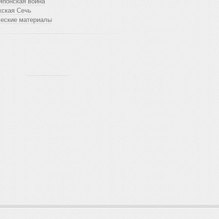
японская война
жская Сечь
ческие материалы