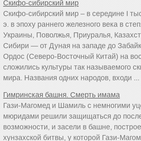
Скифо-сибирский мир
Скифо-сибирский мир – в середине I тыс
э. в эпоху раннего железного века в ст
Украины, Поволжья, Приуралья, Казахс
Сибири — от Дуная на западе до Забайк
Ордос (Северо-Восточный Китай) на во
сложились культуры так называемого с
мира. Названия одних народов, входи ...
Гимринская башня. Смерть имама
Гази-Магомед и Шамиль с немногими у
мюридами решили защищаться до посл
возможности, и засели в башне, постро
хунзахской битвы, у которой Гази-Маго