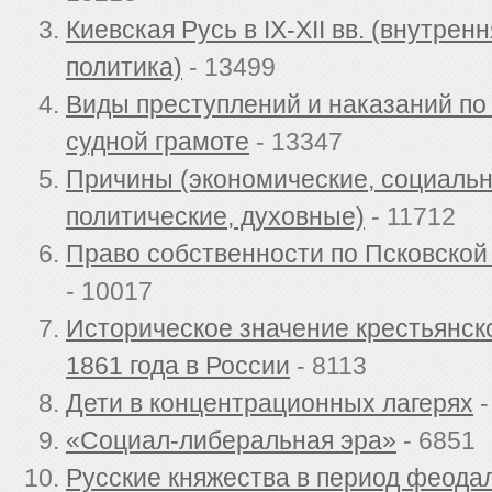
Киевская Русь в IX-XII вв. (внутрен
политика)
- 13499
Виды преступлений и наказаний по
судной грамоте
- 13347
Причины (экономические, социаль
политические, духовные)
- 11712
Право собственности по Псковской
- 10017
Историческое значение крестьянс
1861 года в России
- 8113
Дети в концентрационных лагерях
-
«Социал-либеральная эра»
- 6851
Русские княжества в период феода