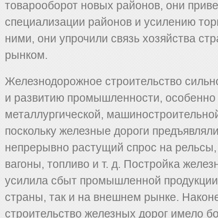
товарооборот новых райо­нов, они приве
специализации районов и усилению тор
ними, они упрочили связь хозяйства ст
рын­ком.
Железнодорожное строительство сильн
и раз­витию промышленности, особенно
металлургической, машино­строительной
поскольку железные дороги предъяв­лял
непрерывно растущий спрос на рельсы, 
вагоны, топливо и т. д. Постройка желез
усилила сбыт промышленной продукции 
страны, так и на внешнем рынке. Након
строительство железных дорог имело б