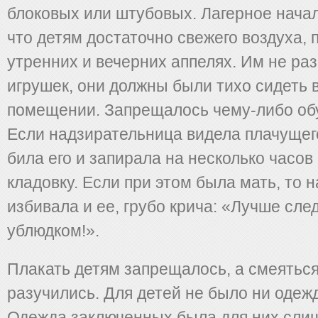
блоковых или штубовых. Лагерное начал
что детям достаточно свежего воздуха, 
утренних и вечерних аппелях. Им не ра
игрушек, они должны были тихо сидеть в
помещении. Запрещалось чему-либо обу
Если надзирательница видела плачущег
била его и запирала на несколько часов
кладовку. Если при этом была мать, то 
избивала и ее, грубо крича: «Лучше сле
ублюдком!».
Плакать детям запрещалось, а смеяться
разучились. Для детей не было ни одежд
Одежда заключенных была для них слиш