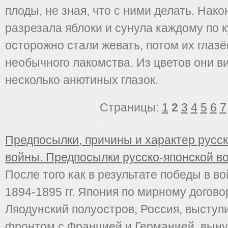
плоды, не зная, что с ними делать. Нак
разрезала яблоки и сунула каждому по к
осторожно стали жевать, потом их глазё
необычного лакомства. Из цветов они в
несколько анютиных глазок.
Страницы:
1
2
3
4
5
6
7
Предпосылки, причины и характер русс
войны. Предпосылки русско-японской в
После того как в результате победы в во
1894-1895 гг. Япония по мирному догов
Ляодунский полуостров, Россия, высту
фронтом с Францией и Германией, вын