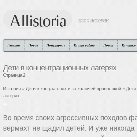
Allistoria
ВСЕ О ИСТОРИИ
Главная
Новое
Популярное
Карта сайта
Поиск
Контакт
Дети в концентрационных лагерях
Страница 2
История
»
Дети в концлагерях и за колючей проволокой
» Дети
лагерях
Во время своих агрессивных походов ф
вермахт не щадил детей. И уже никогда 