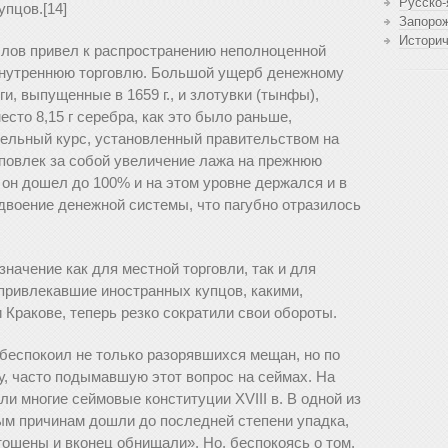
Русско-
пцов.[14]
Запоро
Истори
лов привел к распространению не­полноценной
внутреннюю торговлю. Большой ущерб денежному
, выпущенные в 1659 г., и злотувки (тынфы),
место 8,15 г серебра, как это было раньше,
ительный курс, установленный правительством на
повлек за собой увеличение лажа на прежнюю
. он дошел до 100% и на этом уровне держался и в
аздвоение денежной системы, что пагубно отразилось
ачение как для местной торговли, так и для
 привлекавшие иностранных купцов, какими,
 Кракове, теперь резко сократили свои обороты.
беспокоил не только разорявшихся мещан, но по
, часто подымавшую этот вопрос на сеймах. На
и многие сеймовые конституции XVIII в. В одной из
ным причинам дошли до последней степени упадка,
тошены и вконец обнищали». Но, беспокоясь о том,