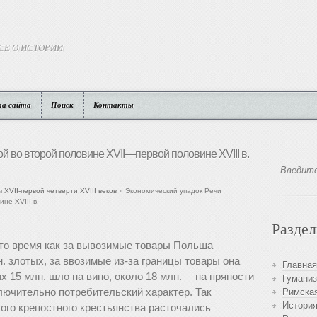
СЕ О ИСТОРИИ
та сайта
Поиск
Контакты
й во второй половине XVII—первой половине XVIII в.
XVII-первой четверти XVIII веков
» Экономический упадок Речи
не XVIII в.
Разде
то время как за вывозимые товары Польша
. злотых, за ввозимые из-за границы товары она
Главная
их 15 млн. шло на вино, около 18 млн.— на пряности
Гуманиз
лючительно потребительский характер. Так
Римская
История
ого крепостного крестьянства расточались