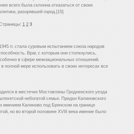
енее всего была склонна отказаться от своих
литики, разорявшей город.[15]
Страницы:
1
2
3
1945 гг. стала суровым испытанием союза народов
пособность. Враг, с которым они столкнулись,
особенно в сфере межнациональных отношений.
в полной мере использовать в своих интересах все
одился в местечке Мостовляны Гродненского уезда
 шляхетской небогатой семье. Предки Калиновского
ли имением Калиново под Брянском на границе
ой, но во второй половине XVIII века имение было