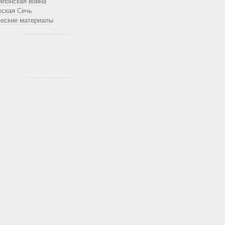
японская война
жская Сечь
ческие материалы