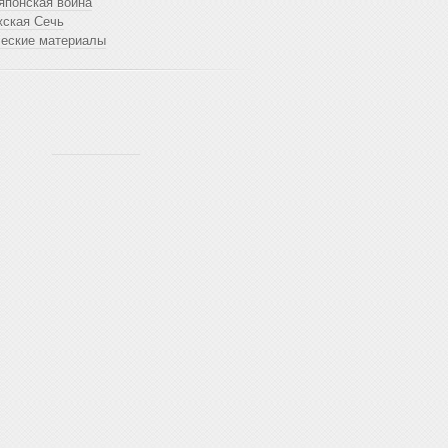
японская война
жская Сечь
ческие материалы