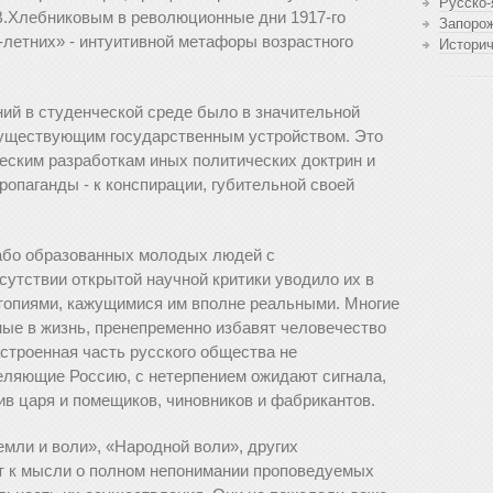
Русско-
В.Хлебниковым в революционные дни 1917-го
Запоро
-летних» - интуитивной метафоры возрастного
Истори
ий в студенческой среде было в значительной
уществующим государственным устройством. Это
еским разработкам иных политических доктрин и
пропаганды - к конспирации, губительной своей
лабо образованных молодых людей с
сутствии открытой научной критики уводило их в
топиями, кажущимися им вполне реальными. Многие
ные в жизнь, пренепременно избавят человечество
строенная часть русского общества не
селяющие Россию, с нетерпением ожидают сигнала,
ив царя и помещиков, чиновников и фабрикантов.
мли и воли», «Народной воли», других
 к мысли о полном непонимании проповедуемых