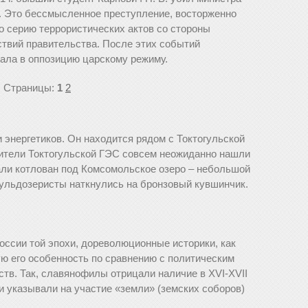
. Это бессмысленное преступление, восторженно
о серию террористических актов со стороны
твий правительства. После этих событий
тала в оппозицию царскому режиму.
Страницы:
1
2
и энергетиков. Он находится рядом с Токтогульской
ители Токтогульской ГЭС совсем неожиданно нашли
пали котлован под Комсомольское озеро – небольшой
Бульдозеристы наткнулись на бронзовый кувшинчик.
оссии той эпохи, дореволюционные историки, как
ю его особенность по сравнению с политическим
тв. Так, славянофилы отрицали наличие в XVI-XVII
и указывали на участие «земли» (земских соборов)