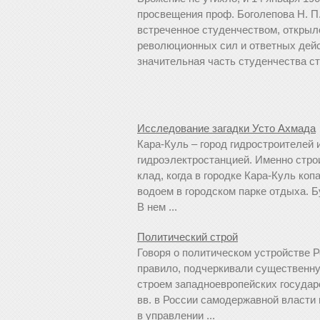
просвещения проф. Боголепова Н. П
встреченное студенчеством, открыл
революционных сил и ответных дейс
значительная часть студенчества с
Исследование загадки Усто Ахмада
Кара-Куль – город гидростроителей 
гидроэлектростанцией. Именно стро
клад, когда в городке Кара-Куль ко
водоем в городском парке отдыха. 
В нем ...
Политический строй
Говоря о политическом устройстве Р
правило, подчеркивали существенну
строем западноевропейских государс
вв. в России самодержавной власти 
в управлении ...