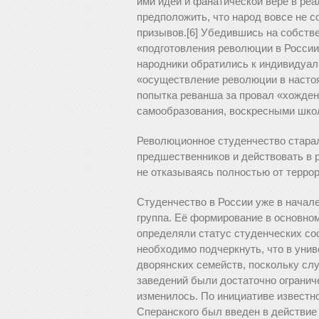
ими идей и фанатической вере в ре
предположить, что народ вовсе не 
призывов.[6] Убедившись на собств
«подготовления революции в России
народники обратились к индивидуал
«осуществление революции в настоя
попытка реванша за провал «хождени
самообразования, воскресными шко
Революционное студенчество стара
предшественников и действовать в 
не отказываясь полностью от террор
Студенчество в России уже в начал
группа. Её формирование в основном
определяли статус студенческих со
необходимо подчеркнуть, что в уни
дворянских семейств, поскольку с
заведений были достаточно огранич
изменилось. По инициативе известн
Сперанского был введен в действие