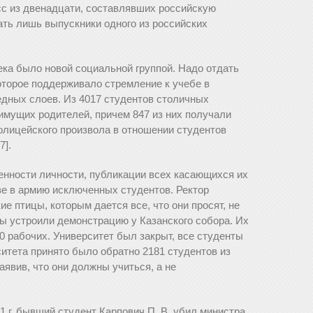
сс из двенадцати, составлявших российскую
ать лишь выпускники одного из российских
ека было новой социальной группой. Надо отдать
оторое поддерживало стремление к учебе в
дных слоев. Из 4017 студентов столичных
имущих родителей, причем 847 из них получали
полицейского произвола в отношении студентов
7].
нности личности, публикации всех касающихся их
ве в армию исключенных студентов. Ректор
ие птицы, которым дается все, что они просят, не
ы устроили демонстрацию у Казанского собора. Их
0 рабочих. Университет был закрыт, все студенты
итета принято было обратно 2181 студентов из
заявив, что они должны учиться, а не
1 г. бывший студент Карпович П. В. убил министра