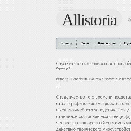
Allistoria
В
Главная
Новое
Популярное
Кар
Студенчество как социальная прослой
Страница 1
История
»
Революционное студенчество в Петербур
Студенчество того времени предст
стратографического устройства общ
высшего учебного заведения. По сут
отдельное состояние экзистенции[3]
человек, незашоренный системными 
действию творческого мироустройст