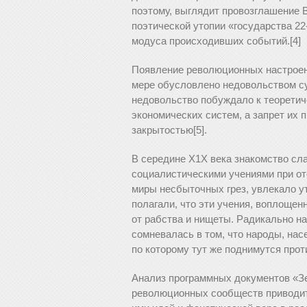
поэтому, выглядит провозглашение 
поэтической утопии «государства 22
модуса происходивших событий.[4]
Появление революционных настроен
мере обусловлено недовольством с
недовольство побуждало к теоретич
экономических систем, а запрет их 
закрытостью[5].
В середине Х1Х века знакомство с
социалистическими учениями при от
миры несбыточных грез, увлекало у
полагали, что эти учения, воплощен
от рабства и нищеты. Радикально на
сомневалась в том, что народы, на
по которому тут же поднимутся прот
Анализ программных документов «Зе
революционных сообществ приводит