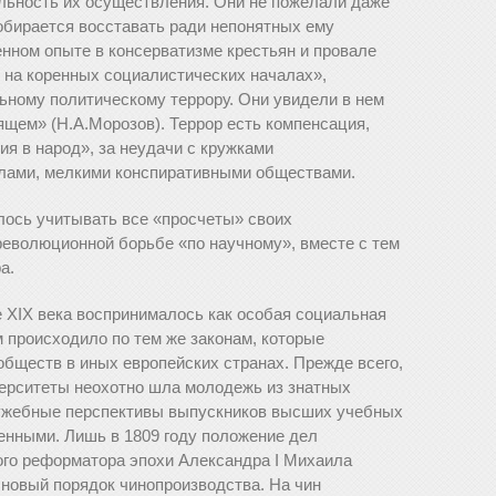
альность их осуществления. Они не пожелали даже
собирается восставать ради непонятных ему
енном опыте в консерватизме крестьян и провале
 на коренных социалистических началах»,
ьному политическому террору. Они увидели в нем
щем» (Н.А.Морозов). Террор есть компенсация,
я в народ», за неудачи с кружками
лами, мелкими конспиративными обществами.
лось учитывать все «просчеты» своих
революционной борьбе «по научному», вместе с тем
а.
е XIX века воспринималось как особая социальная
 происходило по тем же законам, которые
обществ в иных европейских странах. Прежде всего,
верситеты неохотно шла молодежь из знатных
лужебные перспективы выпускников высших учебных
енными. Лишь в 1809 году положение дел
ого реформатора эпохи Александра I Михаила
 новый порядок чинопроизводства. На чин