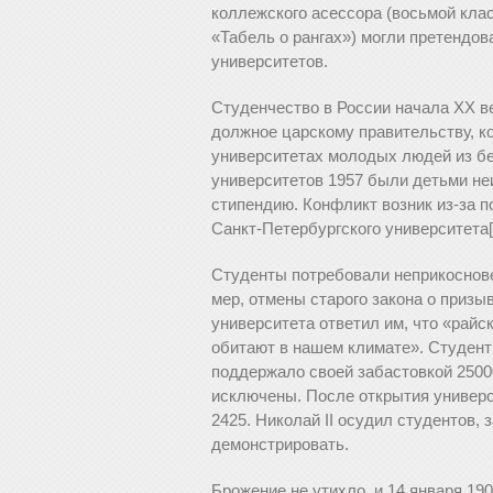
коллежского асессора (восьмой кла
«Табель о рангах») могли претендов
университетов.
Студенчество в России начала ХХ в
должное царскому правительству, к
университетах молодых людей из бе
университетов 1957 были детьми не
стипендию. Конфликт возник из-за 
Санкт-Петербургского университета[
Студенты потребовали неприкоснове
мер, отмены старого закона о призы
университета ответил им, что «райск
обитают в нашем климате». Студент
поддержало своей забастовкой 2500
исключены. После открытия универс
2425. Николай II осудил студентов, 
демонстрировать.
Брожение не утихло, и 14 января 190