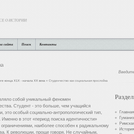
СЕ О ИСТОРИИ
та сайта
Поиск
Контакты
ка
ге конца Х1Х - начала ХХ века
» Студенчество как социальная прослойка
Разде
авляло собой уникальный феномен
ества. Студент - это больше, чем учащийся
и, это особый социально-антропологический тип,
Главная
Гуманиз
. Именно в этот «период поиска идентичности»
Римская
ограничениями, наиболее способен к радикальному
История
ва. К революции, проще говоря. Не случайным,