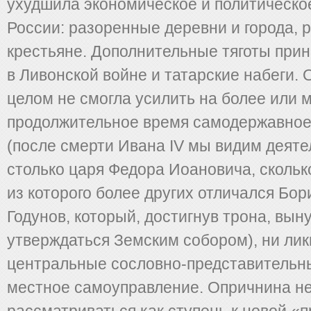
ухудшила экономическое и политическо
России: разоренные деревни и города,
крестьяне. Дополнительные тяготы при
в Ливонской войне и татарские набеги. 
целом не смогла усилить на более или 
продолжительное время самодержавное
(после смерти Ивана IV мы видим деяте
столько царя Федора Иоановича, скольк
из которого более других отличался Бо
Годунов, который, достигнув трона, вы
утверждаться Земским собором), ни ли
центральные сословно-представительн
местное самоуправление. Опричнина н