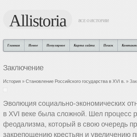
Allistoria
ВСЕ О ИСТОРИИ
Главная
Новое
Популярное
Карта сайта
Поиск
Контакт
Заключение
История
»
Становление Российского государства в XVI в.
» За
Эволюция социально-экономических от
в XVI веке была сложной. Шел процесс 
феодализма, который в свою очередь пр
закрепощению крестьян и увеличению п