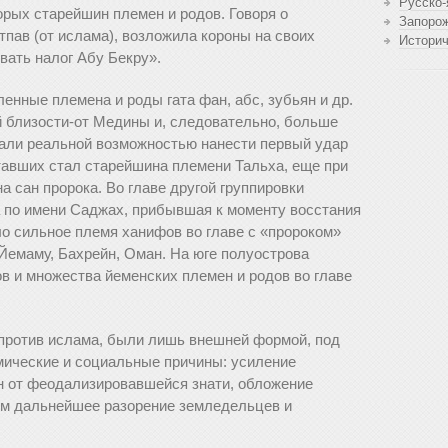
Русско-
рых старейшин племен и родов. Говоря о
Запоро
отпав (от ислама), возложила короны на своих
Истори
вать налог Абу Бекру».
енные племена и роды гата фан, абс, зубьян и др.
 близости-от Медины и, следовательно, больше
али реальной возможностью нанести первый удар
ставших стал старейшина племени Тальха, еще при
 сан пророка. Во главе другой группировки
 по имени Саджах, прибывшая к моменту восстания
ло сильное племя ханифов во главе с «пророком»
Йемаму, Бахрейн, Оман. На юге полуострова
в и множества йеменских племен и родов во главе
против ислама, были лишь внешней формой, под
мические и социальные причины: усиление
н от феодализировавшейся знати, обложение
им дальнейшее разорение земледельцев и