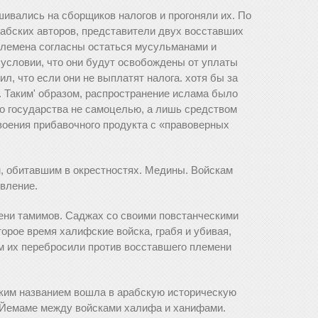
ивались на сборщиков налогов и прогоняли их. По
рабских авторов, представители двух восставших
 племена согласны остаться мусульманами и
условии, что они будут освобождены от уплаты
л, что если они не выплатят налога. хотя бы за
й. Таким' образом, распространение ислама было
о государства не самоцелью, а лишь средством
воения прибавочного продукта с «правоверных
, обитавшим в окрестностях. Медины. Войскам
вление.
ни тамимов. Саджах со своими повстанческими
орое время халифские войска, грабя и убивая,
м их перебросили против восставшего племени
ким названием вошла в арабскую историческую
 Йемаме между войсками халифа и ханифами.