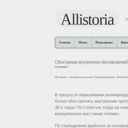
Allistoria
В
Главная
Новое
Популярное
Кар
Обострение внутренних противоречий
Страница 1
История
»
Аравия в раннее Средневековье. Внутре
В процессе образования раннефеода
более обострялись внутренние прот
30-х годах VII столетия, когда на с
вооруженные восстания племен.
По сообщениям арабских источников