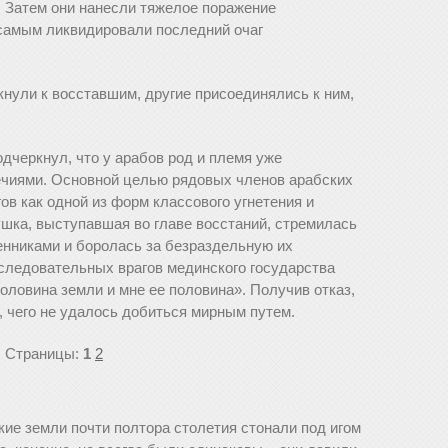
 Затем они нанесли тяжелое поражение
самым ликвидировали последний очаг
нули к восставшим, другие присоединялись к ним,
одчеркнул, что у арабов род и племя уже
ечиями. Основной целью рядовых членов арабских
в как одной из форм классового угнетения и
шка, выступавшая во главе восстаний, стремилась
енниками и боролась за безраздельную их
следовательных врагов мединского государства
ловина земли и мне ее половина». Получив отказ,
, чего не удалось добиться мирным путем.
Страницы:
1
2
ие земли почти полтора столетия стонали под игом