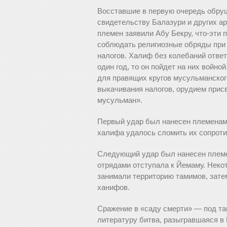
Восставшие в первую очередь обруш
свидетельству Балазури и других а
племен заявили Абу Бекру, что-эти
соблюдать религиозные обряды при 
налогов. Халиф без колебаний ответи
один год, то он пойдет на них войно
для правящих кругов мусульманског
выкачивания налогов, орудием прис
мусульман».
Первый удар был нанесен племенам
халифа удалось сломить их сопроти
Следующий удар был нанесен племе
отрядами отступала к Йемаму. Некот
занимали территорию тамимов, зате
ханифов.
Сражение в «саду смерти» — под та
литературу битва, разыгравшаяся в