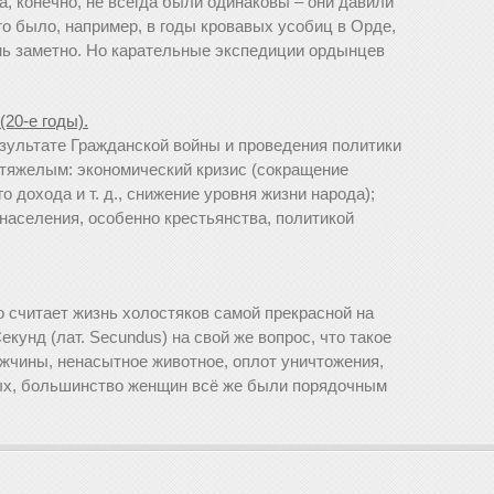
а, конечно, не всегда были одинаковы – они давили
это было, например, в годы кровавых усобиц в Орде,
нь заметно. Но карательные экспедиции ордынцев
(20-е годы).
езультате Гражданской войны и проведения политики
 тяжелым: экономический кризис (сокращение
 дохода и т. д., снижение уровня жизни народа);
населения, особенно крестьянства, политикой
о считает жизнь холостяков самой прекрасной на
екунд (лат. Secundus) на свой же вопрос, что такое
ужчины, ненасытное животное, оплот уничтожения,
ных, большинство женщин всё же были порядочным