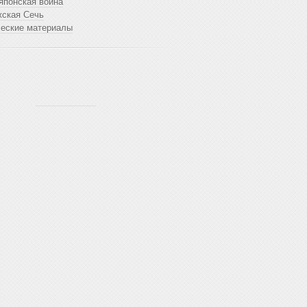
японская война
жская Сечь
ческие материалы