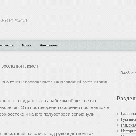
СЕ О ИСТОРИИ
та сайта
Поиск
Контакты
, восстания племен
нняя ситуация
» Обострение внутренних противоречий, восстания племен
Разде
льного государства в арабском обществе все
иворечия. Эти противоречия особенно проявились в
еверо-востоке и на юге полуострова вспыхнули
Главная
Гуманиз
Римская
История
, восстания начались под руководством так