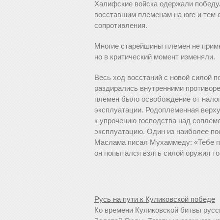
Халифские войска одержали победу.
восставшим племенам на юге и тем 
сопротивления.
Многие старейшины племен не примк
но в критический момент изменяли.
Весь ход восстаний с новой силой п
раздирались внутренними противор
племен было освобождение от налого
эксплуатации. Родоплеменная верху
к упрочению господства над соплем
эксплуатацию. Один из наиболее по
Маслама писал Мухаммеду: «Тебе по
он попытался взять силой оружия то
Русь на пути к Куликовской победе
Ко времени Куликовской битвы русск