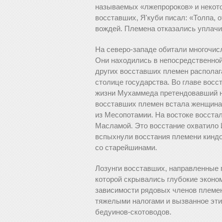
называемых «лжепророков» и некото
восставших, Я'куби писал: «Толпа, 
вождей. Племена отказались уплачи
На северо-западе обитали многочисл
Они находились в непосредственной
других восставших племен располаг
столице государства. Во главе вос
жизни Мухаммеда претендовавший на
восставших племен встала женщина
из Месопотамии. На востоке восста
Масламой. Это восстание охватило 
вспыхнули восстания племени киндо
со старейшинами.
Лозунги восставших, направленные 
которой скрывались глубокие эконо
зависимости рядовых членов племе
тяжелыми налогами и вызванное эт
бедуинов-скотоводов.