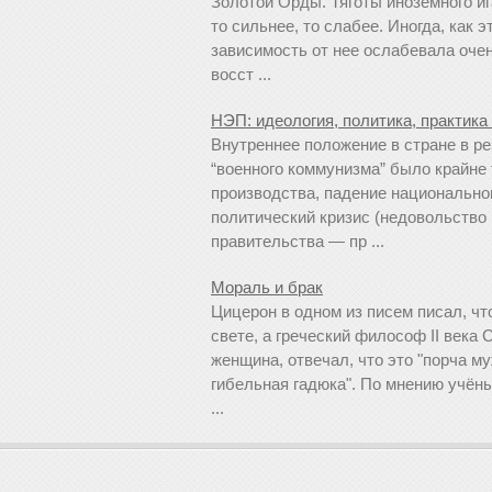
Золотой Орды. Тяготы иноземного иг
то сильнее, то слабее. Иногда, как 
зависимость от нее ослабевала оче
восст ...
НЭП: идеология, политика, практика 
Внутреннее положение в стране в р
“военного коммунизма” было крайне
производства, падение национального
политический кризис (недовольство 
правительства — пр ...
Мораль и брак
Цицерон в одном из писем писал, чт
свете, а греческий философ II века С
женщина, отвечал, что это "порча м
гибельная гадюка". По мнению учё
...