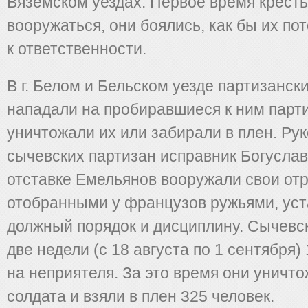
Вяземском уездах. Первое время крест
вооружаться, они боялись, как бы их по
к ответственности.
В г. Белом и Бельском уезде партизанск
нападали на пробиравшиеся к ним парт
уничтожали их или забирали в плен. Ру
сычевских партизан исправник Богуслав
отставке Емельянов вооружали свои от
отобранными у французов ружьями, ус
должный порядок и дисциплину. Сычевс
две недели (с 18 августа по 1 сентября)
на неприятеля. За это время они уничт
солдата и взяли в плен 325 человек.