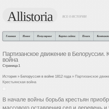
Allistoria
ВСЕ О ИСТОРИИ
Главная
Новое
Популярное
Карта сайта
Поиск
Контакт
Партизанское движение в Белоруссии. 
война
Страница 1
История
»
Белоруссия в войне 1812 года
» Партизанское движе
Крестьянская война
В начале войны борьба крестьян приобр
массового оставления сел и деревень и