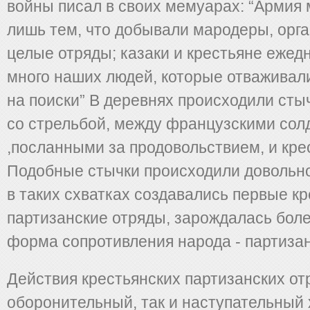
войны писал в своих мемуарах: “Армия 
лишь тем, что добывали мародеры, орг
целые отряды; казаки и крестьяне ежед
много наших людей, которые отваживал
на поиски” В деревнях происходили стыч
со стрельбой, между французскими сол
,посланными за продовольствием, и кре
Подобные стычки происходили довольно
в таких схватках создавались первые к
партизанские отряды, зарождалась боле
форма сопротивления народа - партизан
Действия крестьянских партизанских от
оборонительный, так и наступательный 