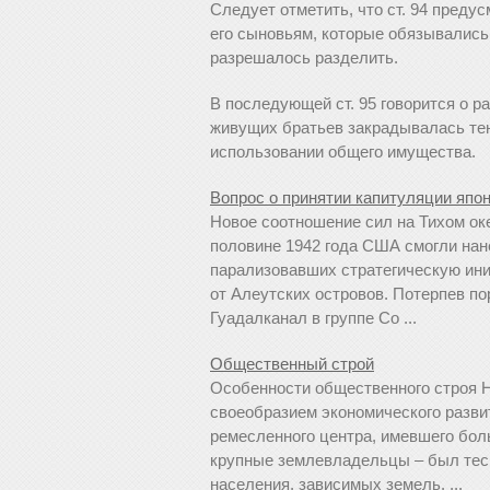
Следует отметить, что ст. 94 преду
его сыновьям, которые обязывались 
разрешалось разделить.
В последующей ст. 95 говорится о р
живущих братьев закрадывалась тен
использовании общего имущества.
Вопрос о принятии капитуляции япон
Новое соотношение сил на Тихом оке
половине 1942 года США смогли нан
парализовавших стратегическую ин
от Алеутских островов. Потерпев по
Гуадалканал в группе Со ...
Общественный строй
Особенности общественного строя 
своеобразием экономического развит
ремесленного центра, имевшего бол
крупные землевладельцы – был тесн
населения, зависимых земель. ...