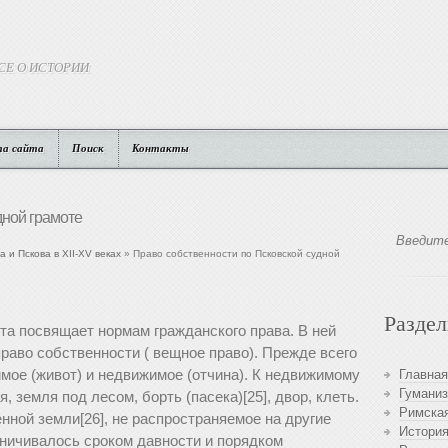
СЕ О ИСТОРИИ
та сайта
Поиск
Контакты
дной грамоте
 и Пскова в XII-XV веках
» Право собственности по Псковской судной
Разде
та посвящает нормам гражданского права. В ней
раво собственности ( вещное право). Прежде всего
мое (живот) и недвижимое (отчина). К недвижимому
Главная
Гуманиз
 земля под лесом, борть (пасека)[25], двор, клеть.
Римская
нной земли[26], не распространяемое на другие
История
ничивалось сроком давности и порядком