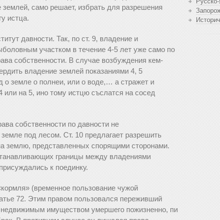
Русско-
 землей, само решает, избрать для разрешения
Запоро
у истца.
Истори
итут давности. Так, по ст. 9, владение и
ыболовным участком в течение 4-5 лет уже само по
рава собственности. В случае возбуждения кем-
ердить владение землей показаниями 4, 5
д о земле о полнеи, или о воде,… а стражет и
 или на 5, ино тому истцю съслатся на сосед
рава собственности по давности не
 земле под лесом. Ст. 10 предлагает разрешить
 на землю, представленных спорящими сторонами.
станавливающих границы между владениями
присуждались к поединку.
 «кормля» (временное пользование чужой
татье 72. Этим правом пользовался переживший
и недвижимым имуществом умершего пожизненно, пи