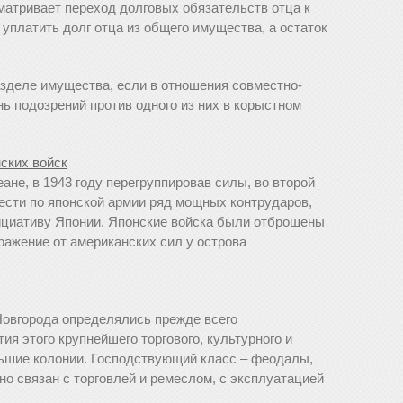
сматривает переход долговых обязательств отца к
уплатить долг отца из общего имущества, а остаток
азделе имущества, если в отношения совместно-
ь подозрений против одного из них в корыстном
ских войск
ане, в 1943 году перегруппировав силы, во второй
ести по японской армии ряд мощных контрударов,
ициативу Японии. Японские войска были отброшены
ражение от американских сил у острова
Новгорода определялись прежде всего
ия этого крупнейшего торгового, культурного и
ьшие колонии. Господствующий класс – феодалы,
о связан с торговлей и ремеслом, с эксплуатацией