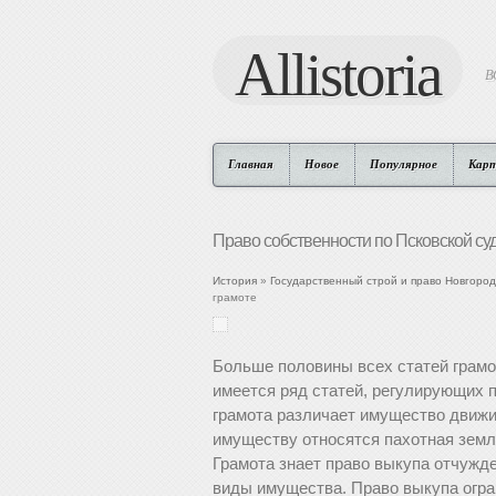
Allistoria
В
Главная
Новое
Популярное
Кар
Право собственности по Псковской су
История
»
Государственный строй и право Новгорода
грамоте
Больше половины всех статей грамо
имеется ряд статей, регулирующих п
грамота различает имущество движи
имуществу относятся пахотная земля,
Грамота знает право выкупа отчужде
виды имущества. Право выкупа огра