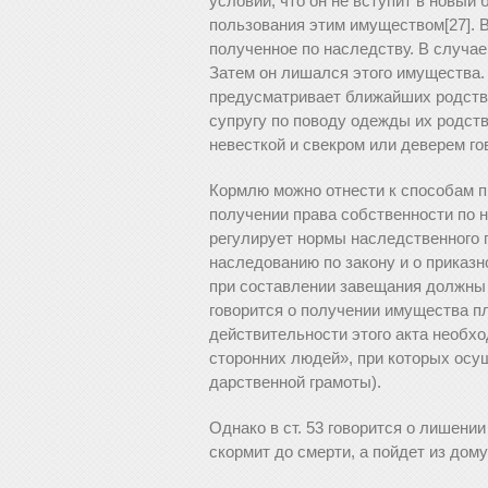
условии, что он не вступит в новый
пользования этим имуществом[27]. 
полученное по наследству. В случа
Затем он лишался этого имущества. 
предусматривает ближайших родств
супругу по поводу одежды их родст
невесткой и свекром или деверем гов
Кормлю можно отнести к способам п
получении права собственности по нас
регулирует нормы наследственного 
наследованию по закону и о приказн
при составлении завещания должны 
говорится о получении имущества п
действительности этого акта необх
сторонних людей», при которых осу
дарственной грамоты).
Однако в ст. 53 говорится о лишени
скормит до смерти, а пойдет из дому