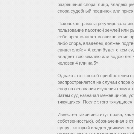
разрешения спора: лицо, владеющее
спора судебный поединок или присяг
Псковская грамота регулировала инст
пользование пахотной землей или р
себе предполагает возникновение п
либо спора, владелец должен подтв
свидетелей: « А коли будет с кем су
владеет тою землею или водою лет 4
человек 4 или на 5».
Однако этот способ приобретения п
распространяется на случаи спора о
спор на основании изучения грамот
Затем суд назначал межевщиков, у
тяжущихся. После этого тяжущиеся 
Известен такой институт права, как
собственностью), обозначенная в с
супруг, который владел движимым 