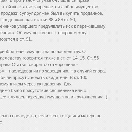
 брак. В противном случае он лишался права
В этой же статье запрещается любое имущество,
е продажи супруг должен был выкупить проданное.
Продолжающая статьи 88 и 89 ст. 90,
енников умершего предъявлять иск к пережившему
венника. Об имущественных спорах между
орится в ст. 91.
риобретения имущества по наследству. О
ледству говорится также в ст. ст. 14, 15. Ст. 55
права Статья говорит об отморошине -
ом – наследовании по завещанию. На случай спора,
были присутствовать свидетели. В ст. 100
лемянником через акт дарения. Для
одимо было присутствие священника или «
ществлялась передача имущества и «рукописания» (
и сына наследства, если « сын отца или матерь не
».