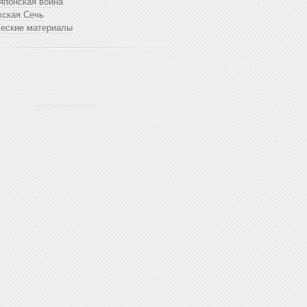
японская война
жская Сечь
ческие материалы