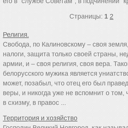
его в "службе Советам", в подчинении "кр
Страницы:
1
2
Религия.
Свобода, по Калиновскому – своя земля
налоги, защита только своей страны, не
армии, и – своя религия, своя вера. Так
белорусского мужика является униатство
может, позабыл, что отец его был праве
веры, и никогда уже не вспомнит о том, 
в схизму, в правос ...
Территория и хозяйство
Господин Великий Новгород, как называл