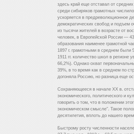
здесь край еще отставал от средних 
среди сибиряков грамотных числилос
ускоряется в предреволюционное де
демократических свобод и подъем об
из тысячи жителей в возрасте от во
человек, в Европейской России — 43
образования наименее грамотной ча
1897 г. грамотными в среднем были 9
1911 гг. количество школ в регионе
66,2%). Однако охват первоначальны
39%, в то время как в среднем по с
догоняла Россию, но разница еще о
Сохраняющееся в начале XX в. отст
экономического, политического и ку
говорить о том, что в положении это
экономическом смысле". Такое поло
десятилетия, вплоть до нашего врем
Быстрому росту численности населения