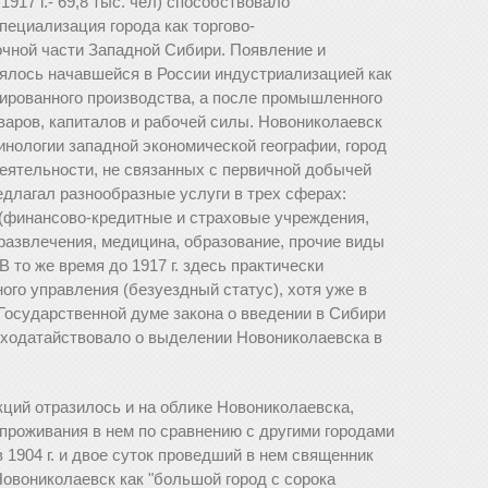
, 1917 г.- 69,8 тыс. чел) способствовало
пециализация города как торгово-
очной части Западной Сибири. Появление и
рялось начавшейся в России индустриализацией как
зированного производства, а после промышленного
аров, капиталов и рабочей силы. Новониколаевск
инологии западной экономической географии, город
еятельности, не связанных с первичной добычей
редлагал разнообразные услуги в трех сферах:
е (финансово-кредитные и страховые учреждения,
развлечения, медицина, образование, прочие виды
 то же время до 1917 г. здесь практически
ого управления (безуездный статус), хотя уже в
й Государственной думе закона о введении в Сибири
 ходатайствовало о выделении Новониколаевска в
ий отразилось и на облике Новониколаевска,
проживания в нем по сравнению с другими городами
 1904 г. и двое суток проведший в нем священник
овониколаевск как "большой город с сорока