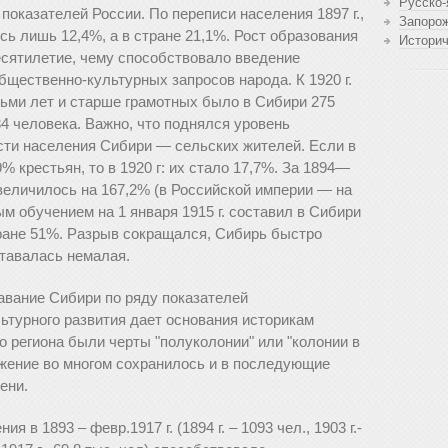
Русско-
показателей России. По переписи населения 1897 г.,
Запоро
ь лишь 12,4%, а в стране 21,1%. Рост образования
Истори
сятилетие, чему способствовало введение
щественно-культурных запросов народа. К 1920 г.
сьми лет и старше грамотных было в Сибири 275
4 человека. Важно, что поднялся уровень
сти населения Сибири — сельских жителей. Если в
% крестьян, то в 1920 г: их стало 17,7%. За 1894—
 увеличилось на 167,2% (в Российской империи — на
м обучением на 1 января 1915 г. составил в Сибири
тране 51%. Разрыв сокращался, Сибирь быстро
ставалась немалая.
авание Сибири по ряду показателей
льтурного развития дает основания историкам
го региона были черты "полуколонии" или "колонии в
жение во многом сохранилось и в последующие
ени.
 в 1893 – февр.1917 г. (1894 г. – 1093 чел., 1903 г.-