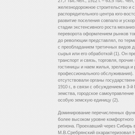
27,7 тыс.чел., 1912 г. – 63,5 тыс. чел
железнодорожное строительство и с
распорядительного центра юго-вост
развитие поселения совпало и уско
стадии экстенсивного роста механи
переворота оформлением рынков тов
до революции представлял, по терм
с преобладанием третичных видов д
сырья или его обработкой (1). Он п
транспорт и связь, торговля, прочи
гостиницы и наем жилья, зрелища и 
профессионального обслуживания). В
отсутствовали органы государственн
1910 г., в связи с обсуждением в 3-
земства, городское самоуправление
особую земскую единицу (2).
Доминирование перечисленных функц
более высоком уровне комфортного 
региона. Проехавший через Сибирь в
М.В.Сребрянский охарактеризовал Н