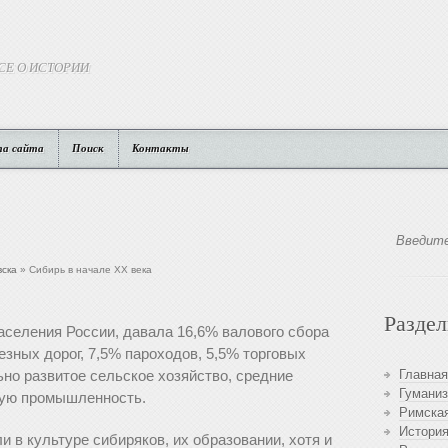
СЕ О ИСТОРИИ
та сайта
Поиск
Контакты
вска
» Сибирь в начале ХХ века
Разде
населения России, давала 16,6% валового сбора
зных дорог, 7,5% пароходов, 5,5% торговых
льно развитое сельское хозяйство, средние
Главная
Гуманиз
тую промышленность.
Римская
История
 в культуре сибиряков, их образовании, хотя и