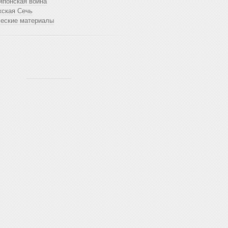
японская война
жская Сечь
ческие материалы