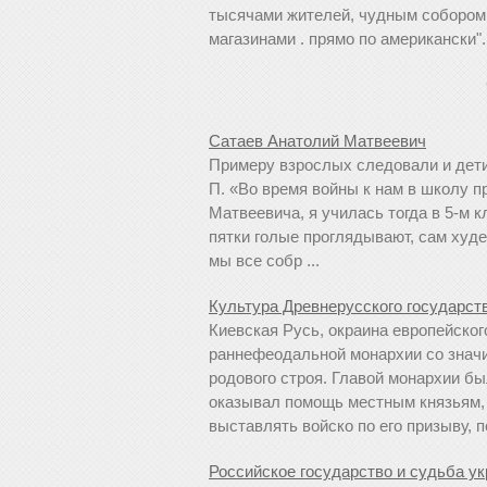
тысячами жителей, чудным собором
магазинами . прямо по американски".
Сатаев Анатолий Матвеевич
Примеру взрослых следовали и дети
П. «Во время войны к нам в школу 
Матвеевича, я училась тогда в 5-м к
пятки голые проглядывают, сам худе
мы все собр ...
Культура Древнерусского государст
Киевская Русь, окраина европейског
раннефеодальной монархии со знач
родового строя. Главой монархии бы
оказывал помощь местным князьям, 
выставлять войско по его призыву, пе
Российское государство и судьба ук