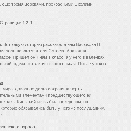
, еще тремя церквями, прекрасными школами,
Страницы:
1
2
3
. Вот какую историю рассказала нам Васюкова Н.
прислали нового учителя Сатаева Анатолия
лассе. Пришел он к нам в класс, а у него в валенках
нький, одежонка какая-то плохенькая. После уроков
ва
о мира, довольно долго сохраняла черты
ительными элементами предшествующего ей
л князь. Киевский князь был сюзереном, он
которые обязывались быть у него «в послушании»,
 ...
раинского народа