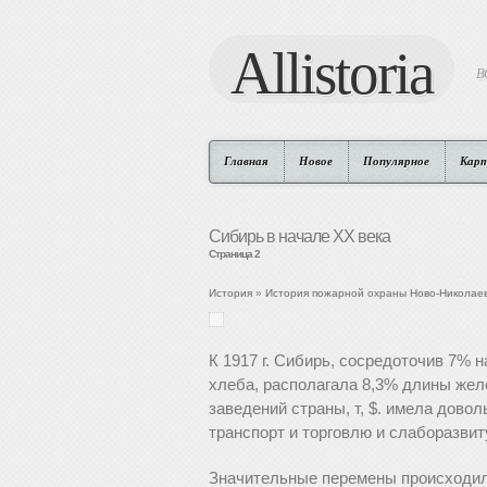
Allistoria
В
Главная
Новое
Популярное
Кар
Сибирь в начале ХХ века
Страница 2
История
»
История пожарной охраны Ново-Николае
К 1917 г. Сибирь, сосредоточив 7% 
хлеба, располагала 8,3% длины желе
заведений страны, т, $. имела дово
транспорт и торговлю и слаборазви
Значительные перемены происходили