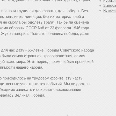
Русско-
Запоро
дни и ночи трудился для фронта, для победы. Без
Истори
естьян, интеллигенции, без их материальной и
 не смогла бы одолеть врага". Так была оценена
ркома обороны СССР №8 от 23 февраля 1946 года.
 Жуков говорил: "Тыл это половина победы, даже
 для нас дату - 65-летие Победы Советского народа
о была самая страшная, кровопролитная, самая
й всего мира. Этот период времени был проверкой
рпимости нашего народа.
ко приходилось на трудовом фронте, эту часть
едственные участники тех событий. Мы не должны
обходимо записать и сохранить воспоминания
овалась Великая Победа.