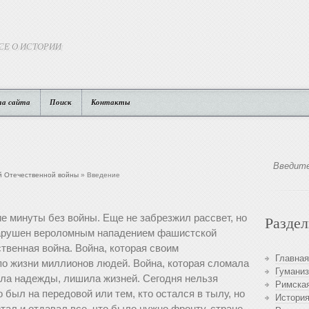
СЕ О ИСТОРИИ
та сайта
Поиск
Контакты
ой Отечественной войны
» Введение
е минуты без войны. Еще не забрезжил рассвет, но
Разде
нарушен вероломным нападением фашистской
твенная война. Война, которая своим
Главная
о жизни миллионов людей. Война, которая сломала
Гуманиз
ла надежды, лишила жизней. Сегодня нельзя
Римская
о был на передовой или тем, кто остался в тылу, но
История
тал и отдавал все, что было нужно фронту, стране.