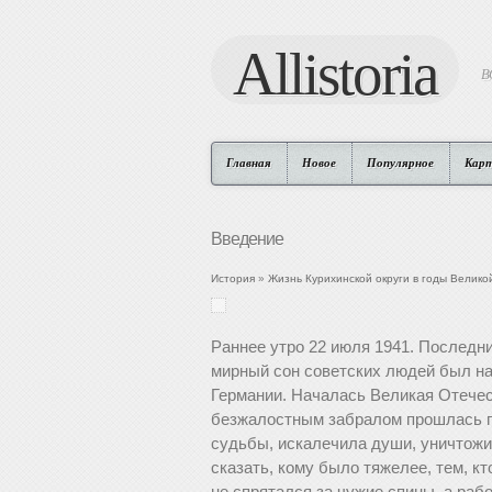
Allistoria
В
Главная
Новое
Популярное
Кар
Введение
История
»
Жизнь Курихинской округи в годы Велик
Раннее утро 22 июля 1941. Последни
мирный сон советских людей был 
Германии. Началась Великая Отечес
безжалостным забралом прошлась п
судьбы, искалечила души, уничтожи
сказать, кому было тяжелее, тем, кт
не спрятался за чужие спины, а рабо