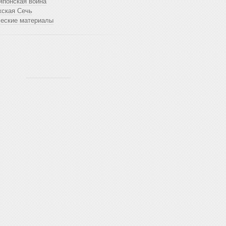
японская война
жская Сечь
ческие материалы