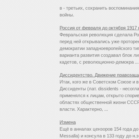
в - третьих, сохранить воспоминан
войны.
Россия от февраля до октября 1917 
Февральская революция сделала Ро
перед ней открывались уже проторе
демократии западноевропейского ти
варианта развития создавал блок л
кадетов, с революционно-демокра ...
Диссидентство. Движение правозащ
Итак, кого же в Советском Союзе и 
Диссиденты (лат. dissidents - несогл
применялся к лицам, открыто спори
областях общественной жизни СССР
власти. Характерно, ...
Измена
Ещё в анналах цензоров 154 года до н
Messalla) и консула в 133 году до н.э