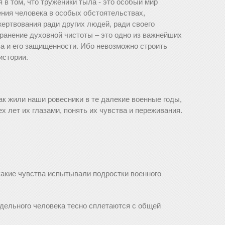
в том, что труженики тыла - это особый мир
ения человека в особых обстоятельствах,
ертвования ради других людей, ради своего
хранение духовной чистоты – это одно из важнейших
ва и его защищенности. Ибо невозможно строить
истории.
ак жили наши ровесники в те далекие военные годы,
х лет их глазами, понять их чувства и переживания.
 какие чувства испытывали подростки военного
отдельного человека тесно сплетаются с общей