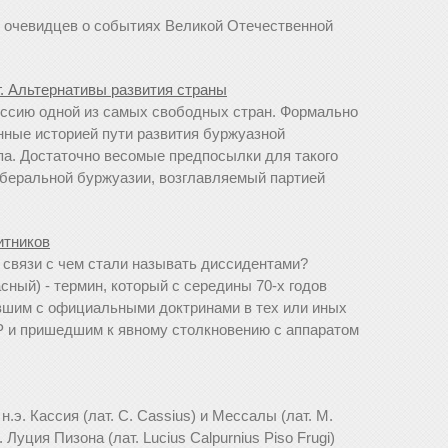
ия очевидцев о событиях Великой Отечественной
г. Альтернативы развития страны
ссию одной из самых свободных стран. Формально
нные историей пути развития буржуазной
па. Достаточно весомые предпосылки для такого
иберальной буржуазии, возглавляемый партией
итников
в связи с чем стали называть диссидентами?
асный) - термин, который с середины 70-х годов
вшим с официальными доктринами в тех или иных
 и пришедшим к явному столкновению с аппаратом
.э. Кассия (лат. C. Cassius) и Мессалы (лат. M.
. Луция Пизона (лат. Lucius Calpurnius Piso Frugi)