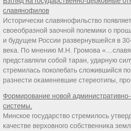
Взгляд на государственно-церковные о
славянофилов
Исторически славянофильство появляет
своеобразной заочной полемики о про
и будущем России развернувшейся в 30
века. По мнению М.Н. Громова «…слав
представляли собой таран, ударную силу
стремилась поколебать сложившийся по
разнести окаменевшие стереотипы, проби
Формирование новой административно-
системы.
Минское государство стремилось утверд
качестве верховного собственника земл