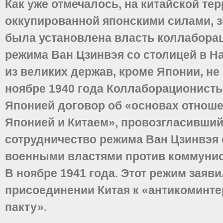
Как уже отмечалось, на китайской тер
оккупированной японскими силами, з
была установлена власть коллабора
режима Ван Цзинвэя со столицей в На
из великих держав, кроме Японии, не 
ноябре 1940 года Коллаборационист
Японией договор об «основах отнош
Японией и Китаем», провозгласивши
сотрудничество режима Ван Цзинвэя 
военными властями против коммунис
В ноябре 1941 года. Этот режим заяви
присоединении Китая к «антикоминт
пакту».