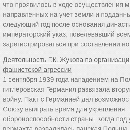
что проявилось в ходе осуществления м
направленных на учет земли и поддан­н
следующий год после основания династи
императорский указ, повелевавший вс
зареги­стрироваться при составлении но
Деятельность Г.К. Жукова по организац
фашистской агрессии
1 сентября 1939 года нападением на П
гитлеровская Германия развязала втор
войну. Пакт с Германией дал возможнос
Союзу выиграть время для укрепления
обороноспособности страны. Когда под
вермахта развалилась панская Польша,