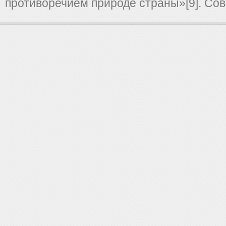
противоречием природе страны»[9]. Сов