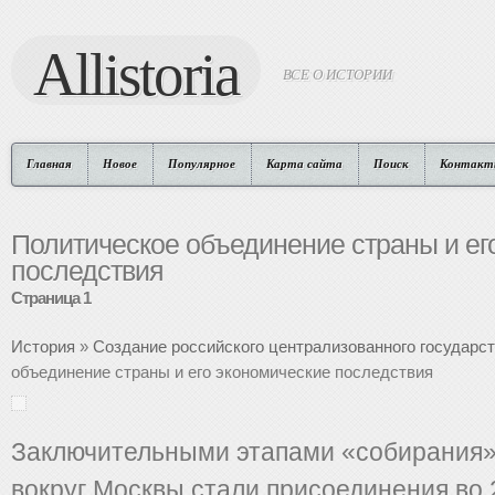
Allistoria
ВСЕ О ИСТОРИИ
Главная
Новое
Популярное
Карта сайта
Поиск
Контакт
Политическое объединение страны и ег
последствия
Страница 1
История
»
Создание российского централизованного государс
объединение страны и его экономические последствия
Заключительными этапами «собирания»
вокруг Москвы стали присоединения во 