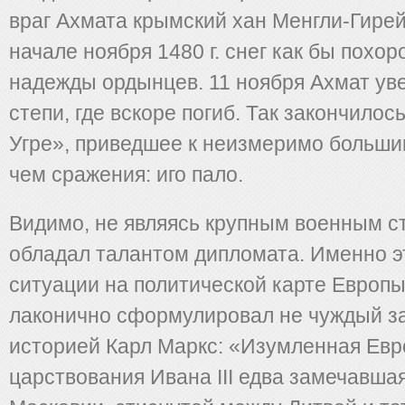
враг Ахмата крымский хан Менгли-Гире
начале ноября 1480 г. снег как бы похо
надежды ордынцев. 11 ноября Ахмат уве
степи, где вскоре погиб. Так закончилос
Угре», приведшее к неизмеримо больши
чем сражения: иго пало.
Видимо, не являясь крупным военным стр
обладал талантом дипломата. Именно эт
ситуации на политической карте Европы
лаконично сформулировал не чуждый з
историей Карл Маркс: «Изумленная Евро
царствования Ивана III едва замечавш