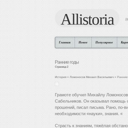
Allistoria
В
Главная
Новое
Популярное
Кар
Ранние годы
Страница 2
История
»
Ломоносов Михаил Васильевич
» Ранние
Грамоте обучил Михайлу Ломоносова
Сабельников. Он оказывал помощь 
прошений, писал письма. Рано, по-
необходимости «науки», знания. «
Страсть к знаниям, тяжёлая обстан