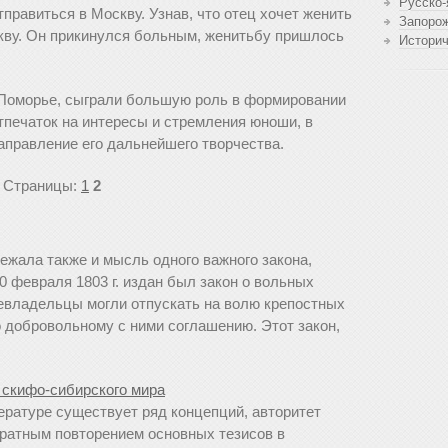
Русско-
правиться в Москву. Узнав, что отец хочет женить
Запоро
кву. Он прикинулся больным, женитьбу пришлось
Истори
Поморье, сыграли большую роль в формировании
тпечаток на интересы и стремления юноши, в
аправление его дальнейшего творчества.
Страницы:
1
2
ежала также и мысль одного важного закона,
0 февраля 1803 г. издан был закон о вольных
евладельцы могли отпускать на волю крепостных
 добровольному с ними соглашению. Этот закон,
 скифо-сибирского мира
ературе существует ряд концепций, авторитет
ратным повторением основных тезисов в