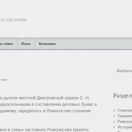
СЕ О ИСТОРИИ
та сайта
Поиск
Контакты
 годы
Разде
 дьячок местной Дмитровской церкви С. Н.
односельчанам в составлении деловых бумаг и
видимому, зародилось в Ломоносове сознание
Главная
Гуманиз
Римская
История
овка в семье заставили Ломоносова принять