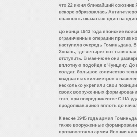
что 22 июня ближайший союзник 
вскоре образовалась Антигитлеро
опасность оказаться один на один
До конца 1943 года японские вой
ограниченные операции против ко
наступила очередь Гоминьдана. В
Хэнань, где четырех сот тысячна
отступить. В мае-июне они развер
вплотную подойдя к Чунцину. До 
солдат, большое количество техн
квадратных километров с населен
несколько укрепили свои позици
своих вооруженных формировани
того, при посредничестве США уд
продолжавшийся вплоть до начала 
К весне 1945 года армия Гоминьда
также вооруженные формирования
противостояла армия Японии чис