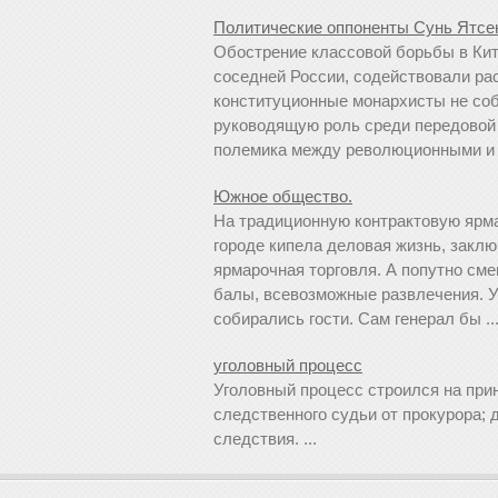
Политические оппоненты Сунь Ятсен
Обострение классовой борьбы в Ки
соседней России, содействовали ра
конституционные монархисты не со
руководящую роль среди передовой 
полемика между революционными и л
Южное общество.
На традиционную контрактовую ярмар
городе кипела деловая жизнь, закл
ярмарочная торговля. А попутно см
балы, всевозможные развлечения. У
собирались гости. Сам генерал бы ..
уголовный процесс
Уголовный процесс строился на при
следственного судьи от прокурора;
следствия. ...