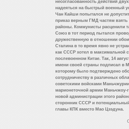
несогласованность действий двух
надеяться на быстрый военный ус
Чан Кайши попытался не допустит
приказ верным ГМД частям взять
районы. Коммунисты расценили та
Союз в тот период пытался пров
дружественную в отношении обоих
Сталина в то время явно не устра
как СССР хотел в максимальной с
послевоенном Китае. Так, 14 авгус
имени своей страны подписал в М
которому было подтверждено об
сотрудничеству в различных обл
советскими войсками Маньчжурии 
марионеточной армии Маньчжоу-го
новой администрации этого район
сторонник СССР и потенциальный 
главы КПК вместо Мао Цзэдуна.