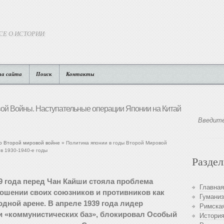
СЕ О ИСТОРИИ
та сайта
Поиск
Контакты
вой Войны. Наступательные операции Японии на Китай
во Второй мировой войне
» Политика японии в годы Второй Мировой
в 1930-1940-е годы
Разде
39 года перед Чан Кайши стояла проблема
Главная
ошении своих союзников и противников как
Гуманиз
одной арене. В апреле 1939 года лидер
Римская
и «коммунистических баз», блокировал Особый
История