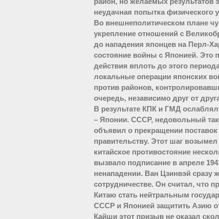
район, но желаемых результатов 
неудачная попытка физического ус
Во внешнеполитическом плане чу
укрепление отношений с Великобр
до нападения японцев на Перл-Ха
состояние войны с Японией. Это 
действия вплоть до этого период
локальные операции японских во
против районов, контролировавши
очередь, независимо друг от дру
В результате КПК и ГМД ослаблял
– Японии. СССР, недовольный так
объявил о прекращении поставок
правительству. Этот шаг возымел
китайское противостояние нескол
вызвало подписание в апреле 1941
ненападении. Ван Цзинвэй сразу 
сотрудничестве. Он считал, что 
Китаю стать нейтральным государ
СССР и Японией защитить Азию о
Кайши этот призыв не оказал ско