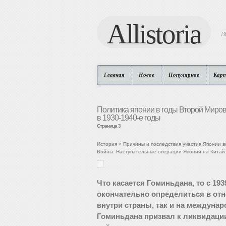
Allistoria
В
Главная
Новое
Популярное
Кар
Политика японии в годы Второй Миро
в 1930-1940-е годы
Страница 3
История
»
Причины и последствия участия Японии 
Войны. Наступательные операции Японии на Китай 
Что касается Гоминьдана, то с 19
окончательно определиться в отн
внутри страны, так и на междунар
Гоминьдана призвал к ликвидаци