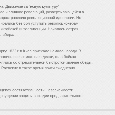
а. Движение за "новую культуру"
тае и влияние революций, развертывающейся в
спространению революционной идеологии. Но
бирались без боя уступить революционерам
китайской интеллигенции. Началась острая
ибераль ...
ку 1822 г. в Киев приехало немало народу. В
ючались всевозможные сделки, шла бойкая
енялись со стремительной быстротой званые обеды,
 Раевских в такое время почти ежедневно
.
нципах состязательности; независимости
 допущении защиты в стадии предварительного