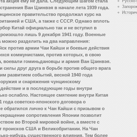
эта акция ему не дала. Следующим шагом стала
Русско-
Запоро
транения Ван Цзинвэя в начале лета 1939 года.
Истори
нцинское правительство продолжал курс на
итанией и США, а также с СССР. Однако вплоть
рбор Китай официально так и не вступил в
произошло лишь 9 декабря 1941 году. Военные
а можно разделить на два направления:
йск против армии Чаи Кайши и боевые действия
хся коммунистами, против которых, в свою
га, воевали гоминьдановцы и армия Ван Цзинвэя.
и силы друг друга в борьбе против общего врага
им развитием событий, весной 1940 года
 оружия и снаряжения чунцинскому
 действие и в последующие годы внутри
ько ослабло. Настоящее смятение внутри Китая
 года советско-японского договора о
же обратился лично к Чан Кайши с призывом о
прекращение сопротивления Японии позволит
ством во Второй мировой войне, а вместе с
т происков США и Великобритании. На Чан
лько-нибудь существенного влияния. Тем более