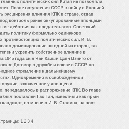
 главных политических сил Китая не позволяла
пех. После вступления СССР в войну с Японией
ь расширения влияния КПК в стране, отдав
 под контроль ранее оккупированные японцами
кие действия как предательство. Советский
одить политику формально одинаково
 противостоящих политических сил. И. В.
ивало доминирование ни одной из сторон, так
тепени укрепить собственное влияние в
та 1945 года сын Чан Кайши Цзян Цзинго от
оскве Договор о дружбе и союзе с СССР, по
оюдное стремление к дальнейшему
астях. Одновременно в освобожденной
оружие, захваченное у японцев и
, передавалось в распоряжение КПК. Во главе
а был поставлен Гао Ган, известный как ярый
кандидат, по мнению И. В. Сталина, на пост
Страницы:
1
2
3
4