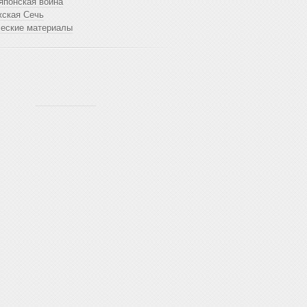
японская война
жская Сечь
ческие материалы