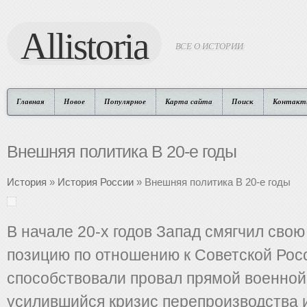
Allistoria
ВСЕ О ИСТОРИИ
Главная
Новое
Популярное
Карта сайта
Поиск
Контакт
Внешняя политика В 20-е годы
История
»
История России
» Внешняя политика В 20-е годы
В начале 20-х годов Запад смягчил св
позицию по отношению к Советской Рос
способствовали провал прямой военной
усилившийся кризис перепроизводства и