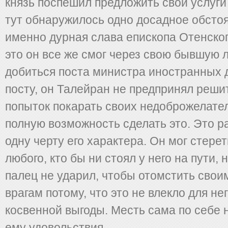
князь поспешил предложить свои услуги
тут обнаружилось одно досадное обстоя
именно дурная слава епископа Отенског
это он все же смог через свою бывшую
добиться поста министра иностранных д
посту, он Талейран не предпринял реши
попыток покарать своих недоброжелател
полную возможность сделать это. Это 
одну черту его характера. Он мог стере
любого, кто бы ни стоял у него на пути, 
палец не ударил, чтобы отомстить свои
врагам потому, что это не влекло для не
косвенной выгоды. Месть сама по себе 
ему удовольствия.