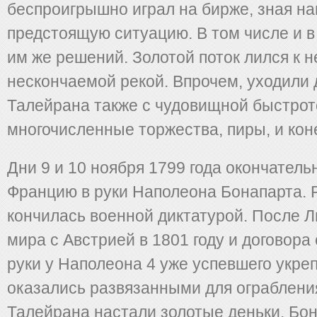
беспроигрышно играл на бирже, зная н
предстоящую ситуацию. В том числе и в
им же решений. Золотой поток лился к 
нескончаемой рекой. Впрочем, уходили д
Талейрана также с чудовищной быстрото
многочисленные торжества, пиры, и ко
Дни 9 и 10 ноября 1799 года окончатель
Францию в руки Наполеона Бонапарта. 
кончилась военной диктатурой. После 
мира с Австрией в 1801 году и договора 
руки у Наполеона 4 уже успевшего укреп
оказались развязанными для ограблени
Талейрана настали золотые деньки. Бо