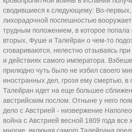
кровопролитной войны в Испании получ
сводившиеся к следующему: Во-первых,
лихорадочной поспешностью вооружаетс
трудным положением, в которое попала 
вторых, Фуше и Талейран о чем-то подо
сговариваются, нелестно отзываясь при
и действиях самого императора. Взбеш
прилюдно чуть было не избил своего ми
иностранных дел, грозя ему смертью, в 
Талейран идет на еще большее сближен
австрийским послом. Отныне у него по
дело с Австрией - низвержение Наполеон
война с Австрией весной 1809 года все 
многие, включая самого Талейрана пред