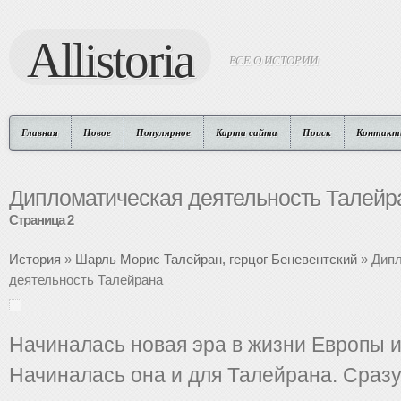
Allistoria
ВСЕ О ИСТОРИИ
Главная
Новое
Популярное
Карта сайта
Поиск
Контакт
Дипломатическая деятельность Талейр
Страница 2
История
»
Шарль Морис Талейран, герцог Беневентский
» Дип
деятельность Талейрана
Начиналась новая эра в жизни Европы и
Начиналась она и для Талейрана. Сразу