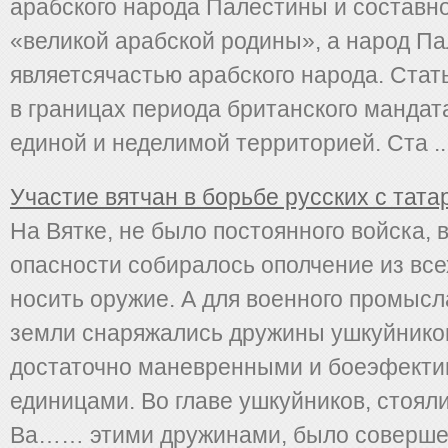
арабского народа Палестины и составн
«великой арабской родины», а народ П
являетсячастью арабского народа. Стать
в границах периода британского мандат
единой и неделимой территорией. Ста ..
Участие вятчан в борьбе русских с тат
На Вятке, не было постоянного войска, 
опасности собиралось ополчение из вс
носить оружие. А для военного промысл
земли снаряжались дружины ушкуйнико
достаточно маневренными и боеэфект
единицами. Во главе ушкуйников, стоя
Ва…… этими дружинами, было совершен