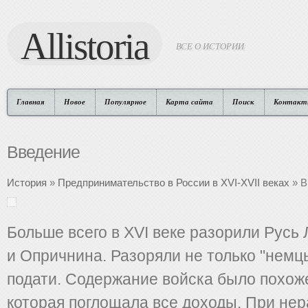
Allistoria
ВСЕ О ИСТОРИИ
Главная
Новое
Популярное
Карта сайта
Поиск
Контакт
Введение
История
»
Предпринимательство в России в XVI-XVII веках
» В
Больше всего в XVI веке разорили Русь
и Опричнина. Разоряли не только "немцы
подати. Содержание войска было похоже
которая поглощала все доходы. При нер