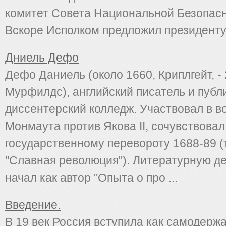
комитет Совета Национальной Безопас
Вскоре Исполком предложил президенту т
Дниель Дефо
Дефо Даниель (около 1660, Криплгейт, - 
Мурфилдс), английский писатель и публ
диссентерский колледж. Участвовал в в
Монмаута против Якова II, сочувствовал
государственному перевороту 1688-89 
"Славная революция"). Литературную д
начал как автор "Опыта о про ...
Введение.
В 19 век Россия вступила как самодерж