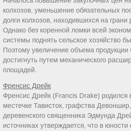
Началось повышение закупочных цен н
колхозов, уменьшение обязательных по
долги колхозов, находившихся на грани 
Однако без коренной ломки всей эконо
системы поднять сельское хозяйство б
Поэтому увеличение объема продукции
достигнуть путем механического расши
площадей.
Френсис Дрейк
Френсис Дрейк (Francis Drake) родился в
местечке Тависток, графства Девоншир,
деревенского священника Эдмунда Дрей
источниках утверждается, что в юности 