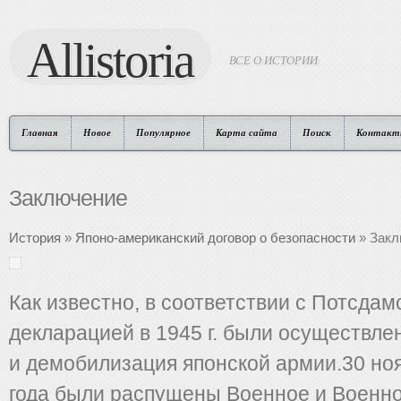
Allistoria
ВСЕ О ИСТОРИИ
Главная
Новое
Популярное
Карта сайта
Поиск
Контакт
Заключение
История
»
Японо-американский договор о безопасности
» Закл
Как известно, в соответствии с Потсдам
декларацией в 1945 г. были осуществл
и демобилизация японской армии.30 ноя
года были распущены Военное и Военн