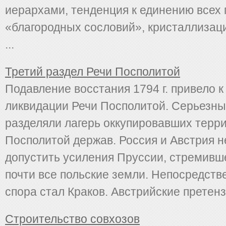
иерархами, тенденция к единению всех 
«благородных сословий», кристаллизац
...
Третий раздел Речи Посполитой
Подавление восстания 1794 г. привело к
ликвидации Речи Посполитой. Серьезны
разделяли лагерь оккупировавших терр
Посполитой держав. Россия и Австрия н
допустить уси­ления Пруссии, стремивш
почти все польские земли. Непосредст
спора стал Краков. Австрийские претензи
Строительство совхозов