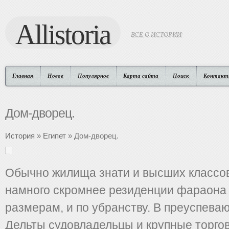
Allistoria
ВСЕ О ИСТОРИИ
Главная
Новое
Популярное
Карта сайта
Поиск
Контакт
Дом-дворец.
История
»
Египет
» Дом-дворец.
Обычно жилища знати и высших классов
намного скромнее резиденции фараона 
размерам, и по убранству. В преуспева
Дельты судовладельцы и крупные торго