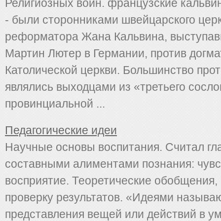
Религиозных войн. французские кальвин
- были сторонниками швейцарского цер
реформатора Жана Кальвина, выступавш
Мартин Лютер в Германии, против догма
Католической церкви. Большинство про
являлись выходцами из «третьего сосло
провинциальной ...
Педагогические идеи
Научные основы воспитания. Считал г
составными алиментами познания: чув
восприятие. Теоретические обобщения,
проверку результатов. «Идеями называ
представления вещей или действий в 