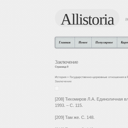
Allistoria
В
Главная
Новое
Популярное
Кар
Заключение
Страница 9
История
»
Государственно-церковные отношения в Р
Заключение
[208] Тихомиров Л.А. Единоличная вл
1993. – С. 115.
[209] Там же. С. 148.