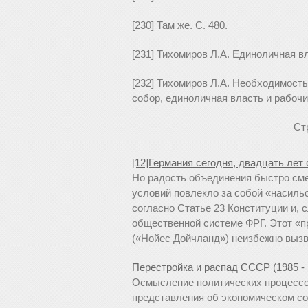
[230] Там же. С. 480.
[231] Тихомиров Л.А. Единоличная в
[232] Тихомиров Л.А. Необходимость
собор, единоличная власть и рабочий 
Ст
[12]Германия сегодня, двадцать лет
Но радость объединения быстро см
условий повлекло за собой «насиль
согласно Статье 23 Конституции и, 
общественной системе ФРГ. Этот «п
(«Нойес Дойчланд») неизбежно вызва
Перестройка и распад СССР (1985 - 1
Осмысление политических процессов
представления об экономическом сос