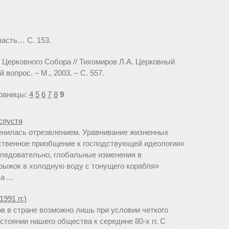
ласть… С. 153.
 Церковного Собора // Тихомиров Л.А. Церковный
вопрос. – М., 2003. – С. 557.
раницы:
4
5
6
7
8
9
 спустя
енилась отрезвлением. Уравнивание жизненных
ственное приобщение к господствующей идеологии»
следовательно, глобальные изменения в
рыжок в холодную воду с тонущего корабля»
 ...
991 гг.)
 в стране возможно лишь при условии четкого
тоянии нашего общества к середине 80-х гг. С