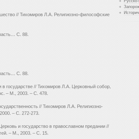
Русско-
Запоро
Истори
ашество // Тихомиров Л.А. Религиозно-философские
ласть… С. 88.
ласть… С. 88.
и в государстве // Тихомиров Л.А. Церковный собор,
 – М., 2003. – С. 478.
осударственность // Тихомиров Л.А. Религиозно-
000. – С. 272-273.
 Церковь и государство в православном предании //
й. – М., 2003. – С. 15.