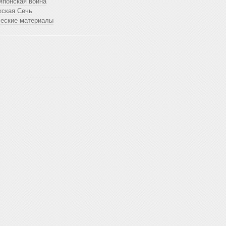
японская война
жская Сечь
ческие материалы