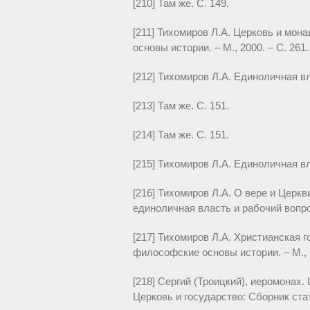
[210] Там же. С. 149.
[211] Тихомиров Л.А. Церковь и мон
основы истории. – М., 2000. – С. 261.
[212] Тихомиров Л.А. Единоличная в
[213] Там же. С. 151.
[214] Там же. С. 151.
[215] Тихомиров Л.А. Единоличная в
[216] Тихомиров Л.А. О вере и Церкв
единоличная власть и рабочий вопрос.
[217] Тихомиров Л.А. Христианская г
философские основы истории. – М., 2
[218] Сергий (Троицкий), иеромонах.
Церковь и государство: Сборник стате