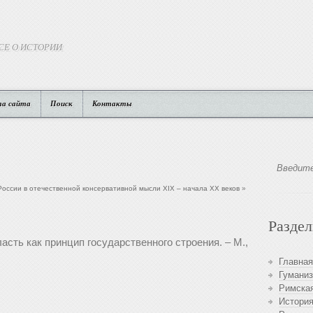
СЕ О ИСТОРИИ
та сайта
Поиск
Контакты
оссии в отечественной консервативной мысли XIX – начала XX веков
»
Разде
асть как принцип государственного строения. – М.,
Главная
Гуманиз
Римская
История