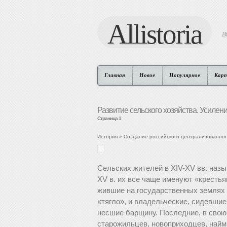
Allistoria
В
Главная
Новое
Популярное
Кар
Развитие сельского хозяйства. Усилен
Страница 1
История
»
Создание российского централизованног
Сельских жителей в ХIV-ХV вв. назы
XV в. их все чаще именуют «крестья
жившие на государственных землях и
«тягло», и владельческие, сидевши
несшие барщину. Последние, в свою
старожильцев, новоприходцев, наймит