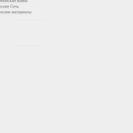
японская война
жская Сечь
ческие материалы