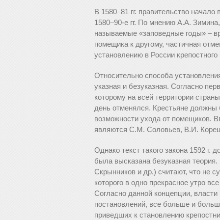
В 1580–81 гг. правительство начал
1580–90-е гг. По мнению А.А. Зимина,
называемые «заповедные годы» – вр
помещика к другому, частичная отм
установлению в России крепостного 
Относительно способа установления
указная и безуказная. Согласно перв
которому на всей территории стран
день отменялся. Крестьяне должны 
возможности ухода от помещиков. В
являются С.М. Соловьев, В.И. Корецк
Однако текст такого закона 1592 г. 
была высказана безуказная теория. Е
Скрынников и др.) считают, что не 
которого в одно прекрасное утро вс
Согласно данной концепции, власти в
постановлений, все больше и больш
приведших к становлению крепостни