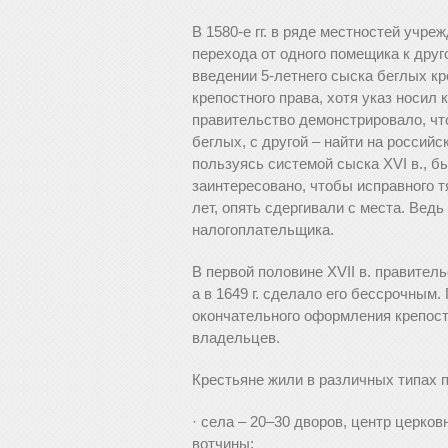
В 1580-е гг. в ряде местностей учр
перехода от одного помещика к друго
введении 5-летнего сыска беглых кр
крепостного права, хотя указ носил
правительство демонстрировало, чт
беглых, с другой – найти на российс
пользуясь системой сыска ХVI в., 
заинтересовано, чтобы исправного т
лет, опять сдергивали с места. Ведь
налогоплательщика.
В первой половине ХVII в. правитель
а в 1649 г. сделало его бессрочным
окончательного оформления крепост
владельцев.
Крестьяне жили в различных типах 
· села – 20–30 дворов, центр церко
вотчины;