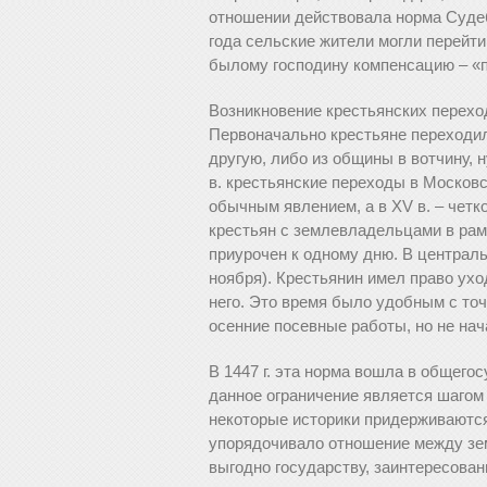
отношении действовала норма Судеб
года сельские жители могли перейти 
былому господину компенсацию – «
Возникновение крестьянских переходо
Первоначально крестьяне переходил
другую, либо из общины в вотчину, 
в. крестьянские переходы в Москов
обычным явлением, а в XV в. – чет
крестьян с землевладельцами в рам
приурочен к одному дню. В централ
ноября). Крестьянин имел право ухо
него. Это время было удобным с то
осенние посевные работы, но не нач
В 1447 г. эта норма вошла в общего
данное ограничение является шагом
некоторые историки придерживаются
упорядочивало отношение между зе
выгодно государству, заинтересован