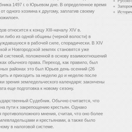
Русско-
ника 1497 г. о Юрьевом дне. В определенное время
Запоро
от одного хозяина к другому, заплатив своему
Истори
пожилое».
в относится к концу XIII-началу XIV в.
и либо из одной общины (черной волости) в
нуждавшуюся в рабочей силе, спорадически. В XIV
ской и Новгородской землях становятся уже
кой системой, положенной в основу взаимоотношений
ках обычного права. Переход, как правило, был
ьных районах это был Юрьев день осенний (26
дить и приходить за неделю до и неделю после
чки зрения земледельческого календаря: закончены
ата еще подготовка к новому сезону.
сударственный Судебник. Обычно считается, что
 на пути к закрепощению крестьян. Однако
 противоположного мнения, считая, что оно более
млевладельцами и крестьянами, а также было
ному в налоговой системе.