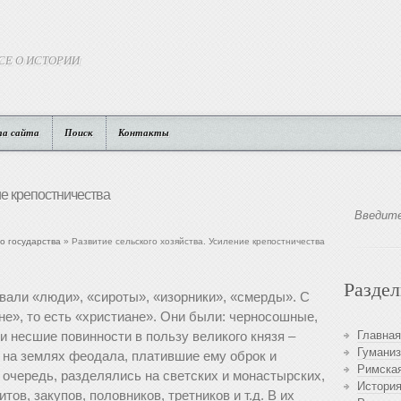
СЕ О ИСТОРИИ
та сайта
Поиск
Контакты
ие крепостничества
о государства
» Развитие сельского хозяйства. Усиление крепостничества
Разде
вали «люди», «сироты», «изорники», «смерды». С
не», то есть «христиане». Они были: черносошные,
 несшие повинности в пользу великого князя –
Главная
Гуманиз
е на землях феодала, платившие ему оброк и
Римская
 очередь, разделялись на светских и монастырских,
История
ов, закупов, половников, третников и т.д. В их