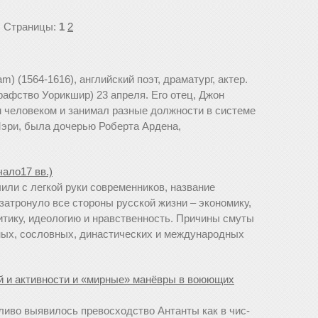
Страницы:
1
2
m) (1564-1616), английский поэт, драматург, актер.
афство Уорикшир) 23 апреля. Его отец, Джон
 человеком и занимал разные должности в системе
Мэри, была дочерью Роберта Ардена,
чало17 вв.)
чили с легкой руки современников, название
затронуло все стороны русской жизни – экономику,
тику, идеологию и нравственность. Причины смуты
ных, сословных, династических и международных
ной и ак­тив­но­сти и «мир­ные» ма­нёв­ры в воюю­щих
­ли­во вы­яви­лось пре­вос­ход­ст­во Ан­тан­ты как в чис­