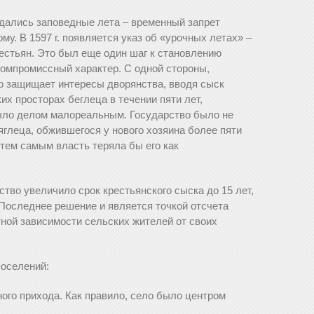
еждались заповедные лета – временный запрет
му. В 1597 г. появляется указ об «урочных летах» –
естьян. Это был еще один шаг к становлению
 компромиссный характер. С одной стороны,
о защищает интересы дворянства, вводя сыск
ких просторах беглеца в течении пяти лет,
было делом малореальным. Государство было не
яглеца, обжившегося у нового хозяина более пяти
 тем самым власть теряла бы его как
ство увеличило срок крестьянского сыска до 15 лет,
. Последнее решение и является точкой отсчета
ной зависимости сельских жителей от своих
поселений:
вного прихода. Как правило, село было центром