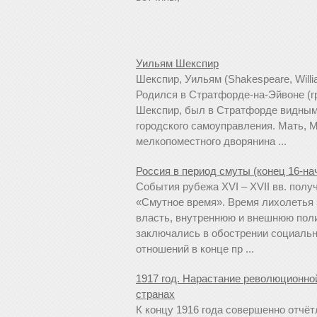
Уильям Шекспир
Шекспир, Уильям (Shakespeare, Willia
Родился в Стратфорде-на-Эйвоне (гр
Шекспир, был в Стратфорде видным
городского самоуправления. Мать, 
мелкопоместного дворянина ...
Россия в период смуты (конец 16-на
События рубежа XVI – XVII вв. полу
«Смутное время». Время лихолетья 
власть, внутреннюю и внешнюю поли
заключались в обострении социаль
отношений в конце пр ...
1917 год. На­рас­та­ние ре­во­лю­ци­он­
стра­нах
К кон­цу 1916 го­да со­вер­шен­но от­чёт