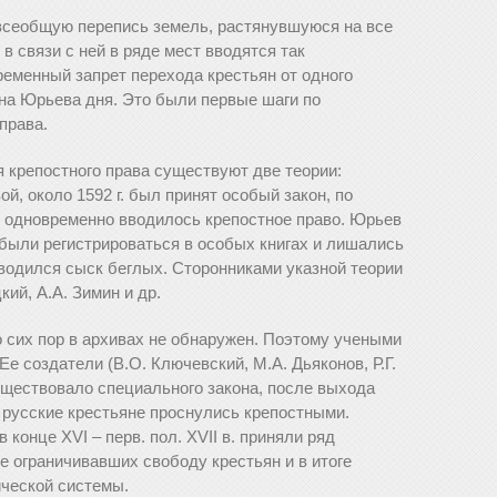
о всеобщую перепись земель, растянувшуюся на все
 в связи с ней в ряде мест вводятся так
еменный запрет перехода крестьян от одного
ена Юрьева дня. Это были первые шаги по
права.
 крепостного права существуют две теории:
ой, около 1592 г. был принят особый закон, по
ы одновременно вводилось крепостное право. Юрьев
были регистрироваться в особых книгах и лишались
водился сыск беглых. Сторонниками указной теории
ий, А.А. Зимин и др.
до сих пор в архивах не обнаружен. Поэтому учеными
е создатели (В.О. Ключевский, М.А. Дьяконов, Р.Г.
существовало специального закона, после выхода
е русские крестьяне проснулись крепостными.
 конце ХVI – перв. пол. ХVII в. приняли ряд
е ограничивавших свободу крестьян и в итоге
ческой системы.