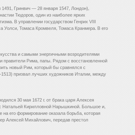
ня 1491, Гринвич — 28 января 1547, Лондон),
инастии Тюдоров, один из наиболее ярких
изма. В управлении государством Генрих VIII
а Уолси, Томаса Кромвеля, Томаса Кранмера. В его
усства и самыми энер­гичными возродителями
и правители Рима, папы. Рядом с восстановленной
роить новый Рим, который бы сравнялся с
—1513) призвал лучших ху­дожников Италии, между
дился 30 мая 1672 г. от брака царя Алексея
 с Натальей Кирилловной Нарышкиной. Большое и,
ие на его формирование оказала борьба, которая
умер Алексей Михайлович, передав престол