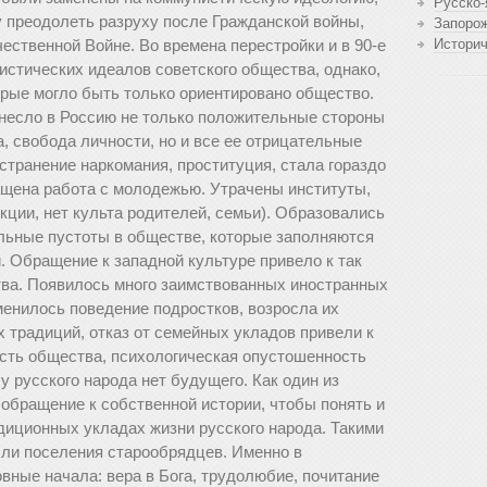
Русско-
 преодолеть разруху после Гражданской войны,
Запоро
ественной Войне. Во времена перестройки и в 90-е
Истори
стических идеалов советского общества, однако,
орые могло быть только ориентировано общество.
несло в Россию не только положительные стороны
а, свобода личности, но и все ее отрицательные
странение наркомания, проституция, стала гораздо
щена работа с молодежью. Утрачены институты,
кции, нет культа родителей, семьи). Образовались
льные пустоты в обществе, которые заполняются
 Обращение к западной культуре привело к так
ва. Появилось много заимствованных иностранных
менилось поведение подростков, возросла их
 традиций, отказ от семейных укладов привели к
ость общества, психологическая опустошенность
у русского народа нет будущего. Как один из
обращение к собственной истории, чтобы понять и
диционных укладах жизни русского народа. Такими
ли поселения старообрядцев. Именно в
вные начала: вера в Бога, трудолюбие, почитание