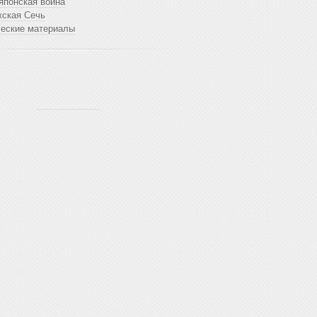
японская война
жская Сечь
ческие материалы