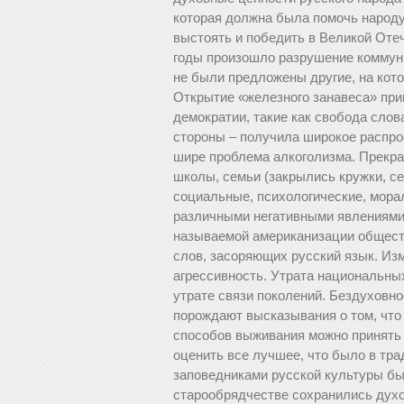
которая должна была помочь народу
выстоять и победить в Великой Отеч
годы произошло разрушение коммуни
не были предложены другие, на кот
Открытие «железного занавеса» при
демократии, такие как свобода слов
стороны – получила широкое распро
шире проблема алкоголизма. Прекра
школы, семьи (закрылись кружки, се
социальные, психологические, мора
различными негативными явлениями.
называемой американизации общест
слов, засоряющих русский язык. Из
агрессивность. Утрата национальных
утрате связи поколений. Бездуховн
порождают высказывания о том, что 
способов выживания можно принять 
оценить все лучшее, что было в тра
заповедниками русской культуры бы
старообрядчестве сохранились духо