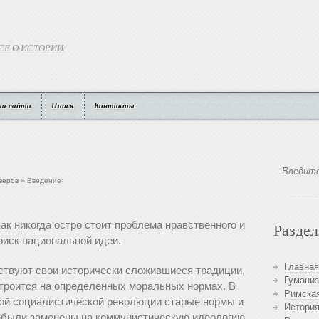
СЕ О ИСТОРИИ
та сайта
Поиск
Контакты
веров
» Введение
ак никогда остро стоит проблема нравственного и
Разде
оиск национальной идеи.
Главная
ествуют свои исторически сложившиеся традиции,
Гуманиз
троится на определенных моральных нормах. В
Римская
кой социалистической революции старые нормы и
История
 были заменены на коммунистическую идеологию,