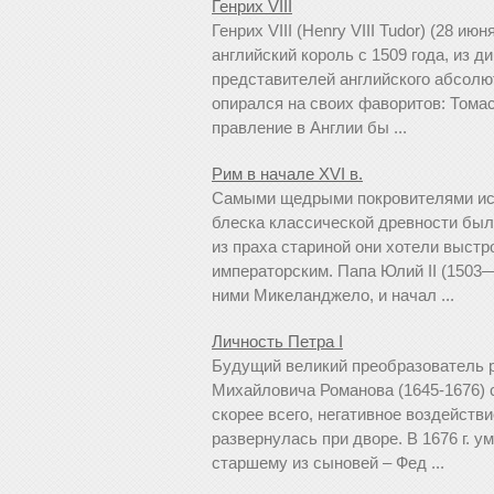
Генрих VIII
Генрих VIII (Henry VIII Tudor) (28 ию
английский король с 1509 года, из д
представителей английского абсолют
опирался на своих фаворитов: Томас
правление в Англии бы ...
Рим в начале XVI в.
Самыми щедрыми покровителями иск
блеска классической древности был
из праха стари­ной они хотели выст
императорским. Папа Юлий II (1503
ними Микеланджело, и начал ...
Личность Петра I
Будущий великий преобразователь ро
Михайловича Романова (1645-1676)
скорее всего, негативное воздейств
развернулась при дворе. В 1676 г. 
старшему из сыновей – Фед ...