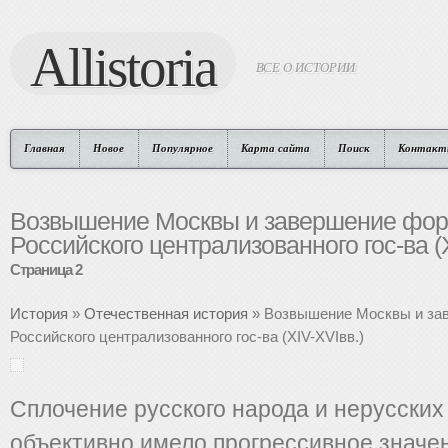
Allistoria
ВСЕ О ИСТОРИИ
Главная
Новое
Популярное
Карта сайта
Поиск
Контакт
Возвышение Москвы и завершение фо
Российского централизованного гос-ва (X
Страница 2
История
»
Отечественная история
» Возвышение Москвы и за
Российского централизованного гос-ва (XIV-XVIвв.)
Сплочение русского народа и нерусских
объективно имело прогрессивное значе