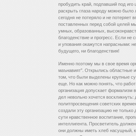
пробудить край, подпавший под иго 
раскрыть глаза народу можно было 
сегодня не потеряло и не потеряет в
поставленных перед собой целей мы
умных, образованных, высоконравст
благоденствие и прогресс. Если не
и упования окажутся напрасными: не 
будущего, ни благоденствия!
Именно поэтому мы в свое время ор
маънавият”. Открылись областные и
том, что были выделены крупные с
еще. Но как можно понять, что работ
организация допускает формализм в
дел невольно хочется воскликнуть: 
политпросвещения советских времен
создали эту организацию не только 
сути нравственное воспитание, проп
интеллигента. Просветитель долже
они должны иметь хлеб насущный, к