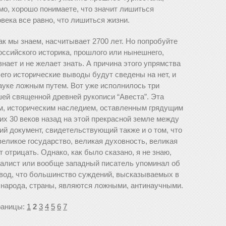
мо, хорошо понимаете, что значит лишиться
века все равно, что лишиться жизни.
ак мы знаем, насчитывает 2700 лет. Но попробуйте
российского историка, прошлого или нынешнего,
 знает и не желает знать. А причина этого упрямства
о его исторические выводы будут сведены на нет, и
ауке ложным путем. Вот уже исполнилось три
шей священной древней рукописи “Авеста”. Эта
м, историческим наследием, оставленным грядущим
их 30 веков назад на этой прекрасной земле между
кий документ, свидетельствующий также и о том, что
еликое государство, великая духовность, великая
т отрицать. Однако, как было сказано, я не знаю,
налист или вообще западный писатель упоминал об
вод, что большинство суждений, высказываемых в
 народа, страны, являются ложными, антинаучными.
раницы:
1
2
3
4
5
6
7