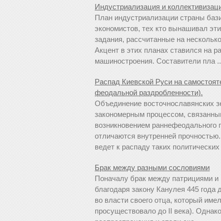
Индустриализация и коллективизаци
План индустриализации страны бази
экономистов, тех кто вынашивал эт
задания, рассчитанные на нескольк
Акцент в этих планах ставился на 
машиностроения. Составители пла ..
Распад Киевской Руси на самостоят
феодальной раздробленности).
Объединение восточнославянских з
закономерным процессом, связанны
возникновением раннефеодального го
отличаются внутренней прочностью.
ведет к распаду таких политических 
Брак между разными сословиями
Поначалу брак между патрициями и
благодаря закону Канулея 445 года 
во власти своего отца, который име
просуществовало до II века). Однак