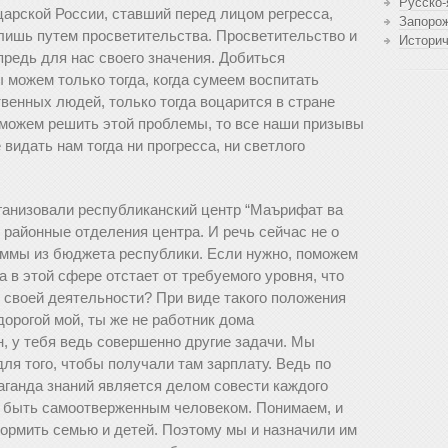
Русско-
царской России, ставший перед лицом регресса,
Запоро
лишь путем просветительства. Просветительство и
Истори
предь для нас своего значения. Добиться
 можем только тогда, когда сумеем воспитать
венных людей, только тогда воцарится в стране
 сможем решить этой проблемы, то все наши призывы
видать нам тогда ни прогресса, ни светлого
ганизовали республиканский центр “Маърифат ва
 районные отделения центра. И речь сейчас не о
уммы из бюджета республики. Если нужно, поможем
а в этой сфере отстает от требуемого уровня, что
 своей деятельности? При виде такого положения
дорогой мой, ты же не работник дома
, у тебя ведь совершенно другие задачи. Мы
для того, чтобы получали там зарплату. Ведь по
аганда знаний является делом совести каждого
н быть самоотверженным человеком. Понимаем, и
ормить семью и детей. Поэтому мы и назначили им