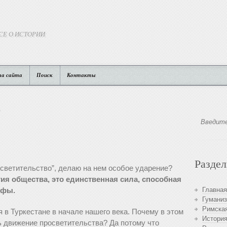
СЕ О ИСТОРИИ
та сайта
Поиск
Контакты
Разде
осветительство”, делаю на нем особое ударение?
ия общества, это единственная сила, способная
офы.
Главная
Гуманиз
Римская
 в Туркестане в начале нашего века. Почему в этом
История
сь движение просветительства? Да потому что