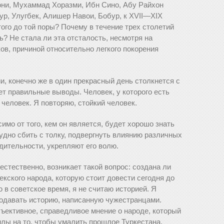
они, Мухаммад Хоразми, Ибн Сино, Абу Райхон
ур, Улугбек, Алишер Навои, Бобур, к XVII—XIX
того до той поры? Почему в течение трех столетий
? Не стала ли эта отсталость, несмотря на
ов, причиной относительно легкого покорения
, конечно же в один прекрасный день столкнется с
ает правильные выводы. Человек, у которого есть
 человек. Я повторяю, стойкий человек.
мо от того, кем он является, будет хорошо знать
рудно сбить с толку, подвергнуть влиянию различных
бдительности, укрепляют его волю.
стественно, возникает такой вопрос: создана ли
екского народа, которую стоит довести сегодня до
в советское время, я не считаю историей. Я
подавать историю, написанную чужестранцами.
ъективное, справедливое мнение о народе, который
илы на то, чтобы умалить прошлое Туркестана,