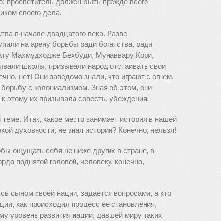
ю: просветитель должен быть прежде всего
иком своего дела.
тва в начале двадцатого века. Разве
упили на арену борьбы ради богатства, ради
лату Махмудходже Бехбуди, Мунаввару Кори,
крывали школы, призывали народ отстаивать свои
ечно, нет! Они заведомо знали, что играют с огнем,
 борьбу с колониализмом. Зная об этом, они
 к этому их призывала совесть, убеждения.
 теме. Итак, какое место занимает история в нашей
ой духовности, не зная истории? Конечно, нельзя!
бы ощущать себя не ниже других в стране, в
ордо поднятой головой, человеку, конечно,
сь сыном своей нации, задается вопросами, а кто
ации, как происходил процесс ее становления,
у уровень развития нации, давшей миру таких