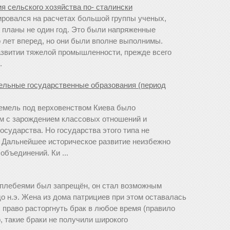
я сельского хозяйства по- сталински
ровался на расчетах большой группы ученых,
и планы не один год. Это были напряженные
о лет вперед, но они были вполне выполнимы.
развитии тяжелой промышленности, прежде всего
.
ельные государственные образования (период
емель под верховенством Киева было
м с зарождением классовых отношений и
сударства. Но государства этого типа не
 Дальнейшее историческое развитие неизбежно
объединений. Ки ...
 плебеями был запрещён, он стал возможным
до н.э. Жена из дома патрициев при этом оставалась
л право расторгнуть брак в любое время (правило
о, такие браки не получили широкого