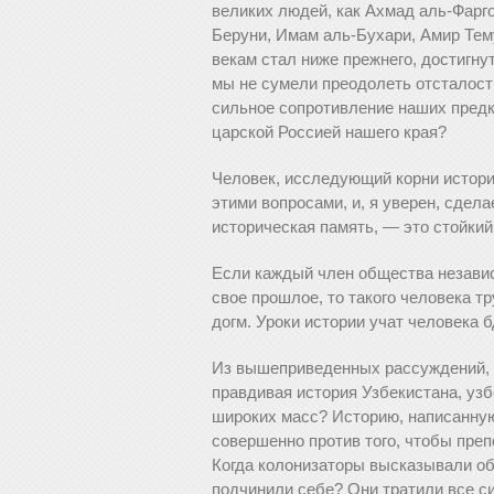
великих людей, как Ахмад аль-Фарг
Беруни, Имам аль-Бухари, Амир Тем
векам стал ниже прежнего, достигну
мы не сумели преодолеть отсталость
сильное сопротивление наших предк
царской Россией нашего края?
Человек, исследующий корни истории
этими вопросами, и, я уверен, сдел
историческая память, — это стойкий
Если каждый член общества независи
свое прошлое, то такого человека т
догм. Уроки истории учат человека 
Из вышеприведенных рассуждений, е
правдивая история Узбекистана, узб
широких масс? Историю, написанную 
совершенно против того, чтобы пре
Когда колонизаторы высказывали об
подчинили себе? Они тратили все с