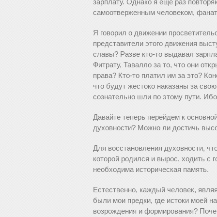
зарплату. Однако я еще раз повторя
самоотверженным человеком, фанат
Я говорил о движении просветительс
представители этого движения выст
славы? Разве кто-то выдавал зарп
Фитрату, Тавалло за то, что они от
права? Кто-то платил им за это? Кон
что будут жестоко наказаны за свою
сознательно шли по этому пути. Ибо
Давайте теперь перейдем к основной
духовности? Можно ли достичь высок
Для восстановления духовности, что
которой родился и вырос, ходить с г
необходима историческая память.
Естественно, каждый человек, являя
были мои предки, где истоки моей н
возрождения и формирования? Почем