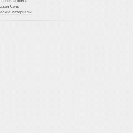
японская война
жская Сечь
ческие материалы