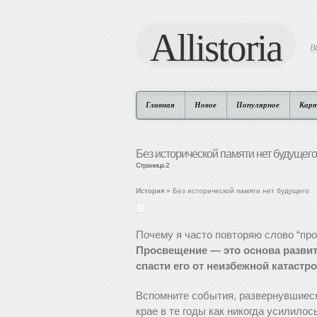
Allistoria
В
Главная
Новое
Популярное
Кар
Без исторической памяти нет будущего
Страница 2
История
» Без исторической памяти нет будущего
Почему я часто повторяю слово “пр
Просвещение — это основа развит
спасти его от неизбежной катастр
Вспомните события, развернувшиеся
крае в те годы как никогда усилило