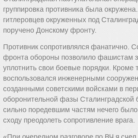
группировка противника была окружена
гитлеровцев окруженных под Сталингр
поручено Донскому фронту.
Противник сопротивлялся фанатично. 
фронта обороны позволило фашистам з
уплотнить свои боевые порядки. Кроме т
воспользовался инженерными сооружен
созданными советскими войсками в пер
оборонительной фазы Сталинградской 
сильно поредевшим частям нечего было
сходу преодолеть сопротивление врага.
«При очередном разговоре по ВЧ я счел