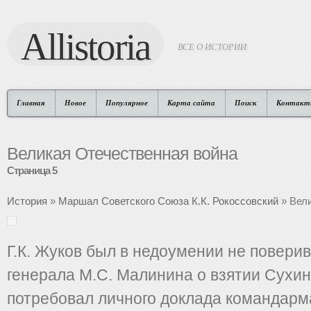
Allistoria
ВСЕ О ИСТОРИИ
Главная
Новое
Популярное
Карта сайта
Поиск
Контакт
Великая Отечественная война
Страница 5
История
»
Маршал Советского Союза К.К. Рокоссовский
» Вели
Г.К. Жуков был в недоумении не повери
генерала М.С. Малинина о взятии Сухин
потребовал личного доклада командарм