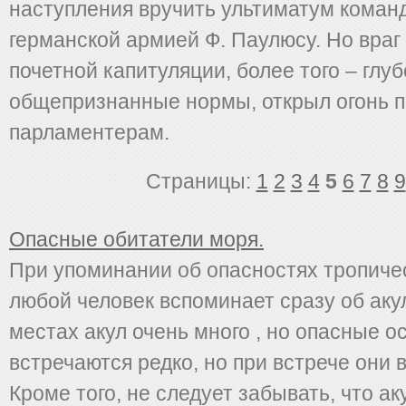
наступления вручить ультиматум кома
германской армией Ф. Паулюсу. Но враг 
почетной капитуляции, более того – глу
общепризнанные нормы, открыл огонь п
парламентерам.
Страницы:
1
2
3
4
5
6
7
8
9
Опасные обитатели моря.
При упоминании об опасностях тропиче
любой человек вспоминает сразу об аку
местах акул очень много , но опасные о
встречаются редко, но при встрече они в
Кроме того, не следует забывать, что а