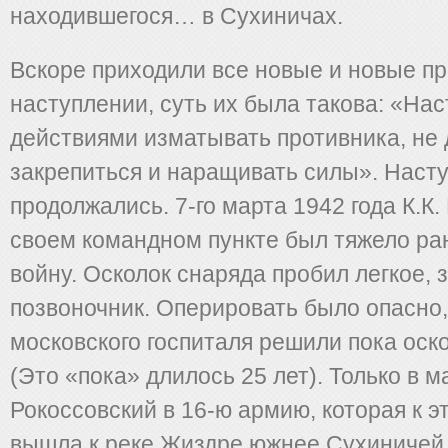
находившегося… в Сухиничах.
Вскоре приходили все новые и новые п
наступлении, суть их была такова: «На
действиями изматывать противника, не 
закрепиться и наращивать силы». Наст
продолжались. 7-го марта 1942 года К.К.
своем командном пункте был тяжело ран
войну. Осколок снаряда пробил легкое, 
позвоночник. Оперировать было опасно,
московского госпиталя решили пока оско
(Это «пока» длилось 25 лет). Только в м
Рокоссовский в 16-ю армию, которая к 
вышла к реке Жиздре южнее Сухиничей, 