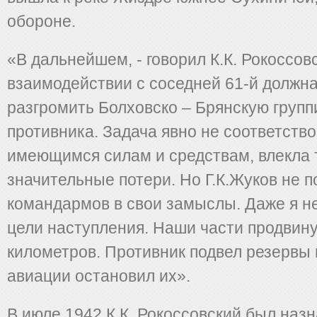
обороне.
«В дальнейшем, - говорил К.К. Рокоссовс
взаимодействии с соседней 61-й должн
разгромить Болховско – Брянскую групп
противника. Задача явно не соответств
имеющимся силам и средствам, влекла 
значительные потери. Но Г.К.Жуков не 
командармов в свои замыслы. Даже я н
цели наступления. Наши части продвину
километров. Противник подвел резервы 
авиации остановил их».
В июле 1942 К.К. Рокоссовский был наз