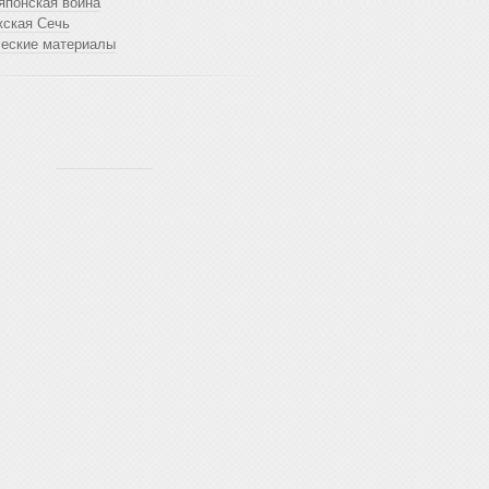
японская война
жская Сечь
ческие материалы