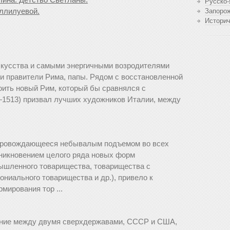
Русско-
ллилуевой.
Запоро
Истори
усства и самыми энер­гичными возродителями
и правители Рима, папы. Рядом с восстановленной
роить новый Рим, который бы сравнялся с
—1513) призвал лучших ху­дожников Италии, между
сопровождающееся небывалым подъемом во всех
зникновением целого ряда новых форм
ышленного товарищества, товарищества с
ониального товарищества и др.), привело к
мирования тор ...
яние между двумя сверхдержавами, СССР и США,