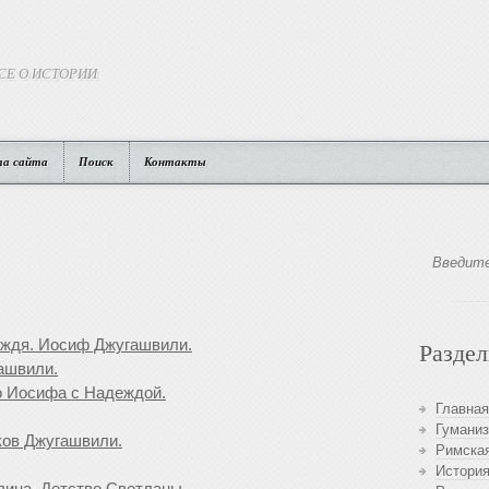
СЕ О ИСТОРИИ
та сайта
Поиск
Контакты
ождя. Иосиф Джугашвили.
Разде
ашвили.
о Иосифа с Надеждой.
Главная
Гуманиз
Яков Джугашвили.
Римская
История
лина. Детство Светланы.