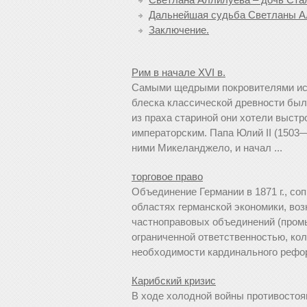
Дальнейшая судьба Светланы А
Заключение.
Рим в начале XVI в.
Самыми щедрыми покровителями иск
блеска классической древности был
из праха стари­ной они хотели выст
императорским. Папа Юлий II (1503
ними Микеланджело, и начал ...
торговое право
Объединение Германии в 1871 г., 
областях германской экономики, во
частноправовых объединений (пром
ограниченной ответственностью, кол
необходимости кардинального рефор
Карибский кризис
В ходе холодной войны противосто