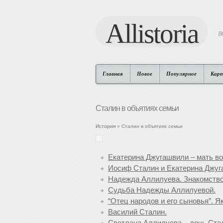
Allistoria
В
Главная
Новое
Популярное
Кар
Сталин в объятиях семьи
История
» Сталин в объятиях семьи
Екатерина Джугашвили – мать в
Иосиф Сталин и Екатерина Джуг
Надежда Аллилуева. Знакомств
Судьба Надежды Аллилуевой.
“Отец народов и его сыновья”. 
Василий Сталин.
Светлана Аллилуева – дочь Ста